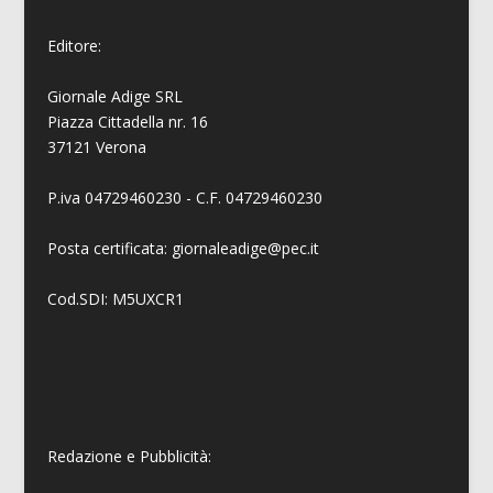
Editore:
Giornale Adige SRL
Piazza Cittadella nr. 16
37121 Verona
P.iva 04729460230 - C.F. 04729460230
Posta certificata: giornaleadige@pec.it
Cod.SDI: M5UXCR1
Redazione e Pubblicità: