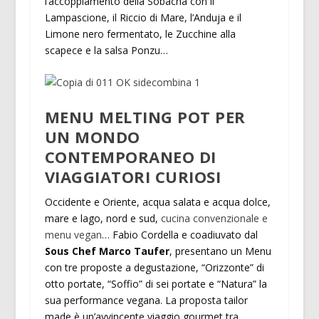
l’accoppiamento della Sobacha con il
Lampascione, il Riccio di Mare, l’Anduja e il
Limone nero fermentato, le Zucchine alla
scapece e la salsa Ponzu…
MENU MELTING POT PER
UN MONDO
CONTEMPORANEO DI
VIAGGIATORI CURIOSI
Occidente e Oriente, acqua salata e acqua dolce,
mare e lago, nord e sud,
cucina convenzionale e
menu vegan
… Fabio Cordella e coadiuvato dal
Sous Chef Marco Taufer
, presentano un Menu
con tre proposte a degustazione, “Orizzonte” di
otto portate, “Soffio” di sei portate e “Natura” la
sua performance vegana. La proposta tailor
made è un’avvincente viaggio gourmet tra