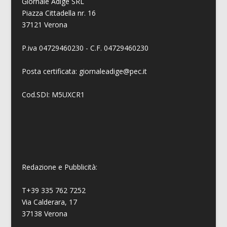
Giornale Adige SRL
Piazza Cittadella nr. 16
37121 Verona
P.iva 04729460230 - C.F. 04729460230
Posta certificata: giornaleadige@pec.it
Cod.SDI: M5UXCR1
Redazione e Pubblicità:
T+39 335 762 7252
Via Calderara, 17
37138 Verona