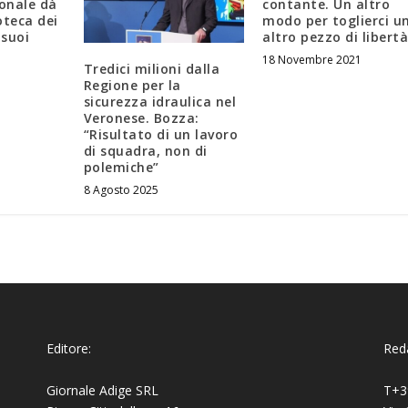
ionale dà
contante. Un altro
ioteca dei
modo per toglierci u
 suoi
altro pezzo di libert
18 Novembre 2021
Tredici milioni dalla
Regione per la
sicurezza idraulica nel
Veronese. Bozza:
“Risultato di un lavoro
di squadra, non di
polemiche”
8 Agosto 2025
Editore:
Reda
Giornale Adige SRL
T+3