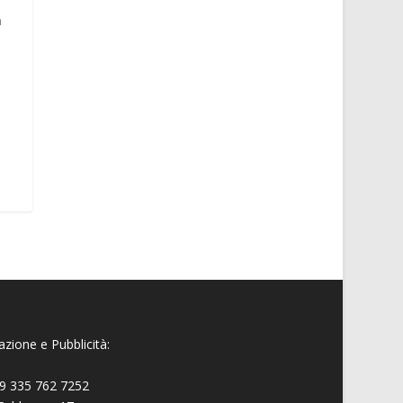
n
à
zione e Pubblicità:
9 335 762 7252