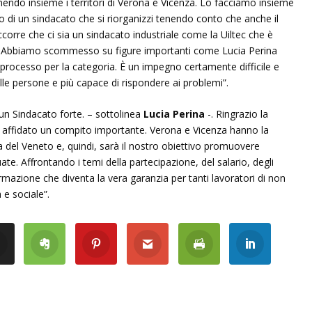
nendo insieme i territori di Verona e Vicenza. Lo facciamo insieme
no di un sindacato che si riorganizzi tenendo conto che anche il
corre che ci sia un sindacato industriale come la Uiltec che è
tori. Abbiamo scommesso su figure importanti come Lucia Perina
rocesso per la categoria. È un impegno certamente difficile e
lle persone e più capace di rispondere ai problemi”.
 un Sindacato forte. – sottolinea
Lucia Perina
-. Ringrazio la
ha affidato un compito importante. Verona e Vicenza hanno la
 del Veneto e, quindi, sarà il nostro obiettivo promuovere
e. Affrontando i temi della partecipazione, del salario, degli
rmazione che diventa la vera garanzia per tanti lavoratori di non
 e sociale”.