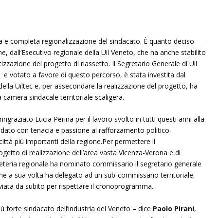
a e completa regionalizzazione del sindacato. È quanto deciso
one, dall’Esecutivo regionale della Uil Veneto, che ha anche stabilito
izzazione del progetto di riassetto. Il Segretario Generale di Uil
 votato a favore di questo percorso, è stata investita dal
della Uiltec e, per assecondare la realizzazione del progetto, ha
a camera sindacale territoriale scaligera.
ingraziato Lucia Perina per il lavoro svolto in tutti questi anni alla
o dato con tenacia e passione al rafforzamento politico-
città più importanti della regione.Per permettere il
ogetto di realizzazione dell’area vasta Vicenza-Verona e di
greteria regionale ha nominato commissario il segretario generale
che a sua volta ha delegato ad un sub-commissario territoriale,
avviata da subito per rispettare il cronoprogramma.
iù forte sindacato dell’industria del Veneto – dice
Paolo Pirani
,