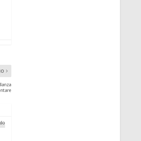
MO
llanza
ntare