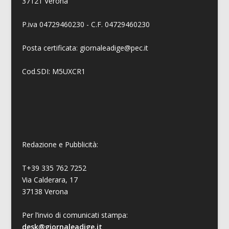
37121 Verona
P.iva 04729460230 - C.F. 04729460230
Posta certificata: giornaleadige@pec.it
Cod.SDI: M5UXCR1
Redazione e Pubblicità:
T+39 335 762 7252
Via Calderara, 17
37138 Verona
Per l’invio di comunicati stampa:
desk@giornaleadige.it