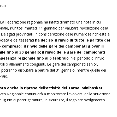
 La Federazione regionale ha infatti diramato una nota in cui
nale, riunitosi martedì 11 gennaio per valutare l’evoluzione della
 e Delegati provinciali, in considerazione delle numerose richieste e
ocietà e dei tesserati
ha deciso il rinvio di tutte le partite dei
 compreso; il rinvio delle gare dei campionati giovanili
le fino al 30 gennaio; il rinvio delle gare dei campionati
mpetenza regionale fino al 6 febbrai
o. Nel periodo di rinvio,
li o allenamenti congiunti. Le gare dei campionati senior,
i potranno disputare a partire dal 31 gennaio, mentre quelle dei
raio.
iata anche la ripresa dell’attività dei Tornei Minibasket
tato Regionale continuerà a monitorare l’evolversi della situazione
’augurio di poter garantire, in sicurezza, il regolare svolgimento