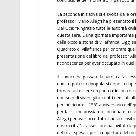
conclusione del momento, il parroco di V
La seconda iniziativa si è svolta dalle o
professor Mario Allegri ha presentato il li
Dall’Oca: “Ringrazio tutte le autorità civil
questa sera. È una giornata importante pe
della piccola storia di Villafranca. Oggi
Quadrato di Villafranca per onorare quell
presentazione del libro del professor All
riconoscenza per aver occupato in quel 
Il sindaco ha passato la parola all’asses
questo palazzo ripopolarsi dopo la riape
tornare ad essere un punto d’incontro cul
non solo di vivere gli incontri dedicati a
perché ricorre il 156° anniversario dell
per far sì che possiamo continuare a ess
Allegri per aver accettato il nostro invi
nostra città”. L’assessore ha invitato la
definita, spesasi per la riapertura del m