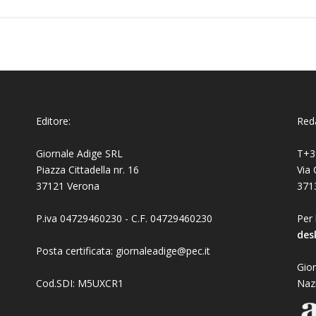
Editore:
Reda
Giornale Adige SRL
T+3
Piazza Cittadella nr. 16
Via 
37121 Verona
371
P.iva 04729460230 - C.F. 04729460230
Per 
des
Posta certificata: giornaleadige@pec.it
Gior
Cod.SDI: M5UXCR1
Naz