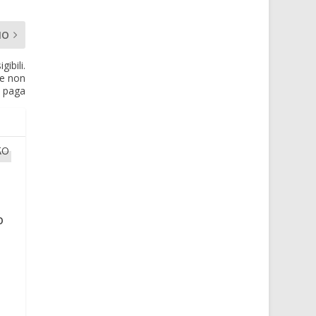
MO
gibili.
he non
paga
O