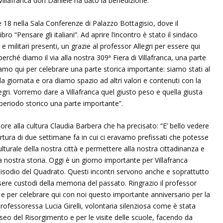
illafranca don Daniele ha dato la benedizione.
re 18 nella Sala Conferenze di Palazzo Bottagisio, dove il
bro “Pensare gli italiani”. Ad aprire l’incontro è stato il sindaco
i e militari presenti, un grazie al professor Allegri per essere qui
rché diamo il via alla nostra 309ª Fiera di Villafranca, una parte
 siamo qui per celebrare una parte storica importante: siamo stati al
a giornata e ora diamo spazio ad altri valori e contenuti con la
egri. Vorremo dare a Villafranca quel giusto peso e quella giusta
periodo storico una parte importante”.
sore alla cultura Claudia Barbera che ha precisato: “E’ bello vedere
rtura di due settimane fa in cui ci eravamo prefissati che potesse
turale della nostra città e permettere alla nostra cittadinanza e
lla nostra storia. Oggi è un giorno importante per Villafranca
’episodio del Quadrato. Questi incontri servono anche e soprattutto
ere custodi della memoria del passato. Ringrazio il professor
to e per celebrare qui con noi questo importante anniversario per la
 professoressa Lucia Girelli, volontaria silenziosa come è stata
useo del Risorgimento e per le visite delle scuole, facendo da