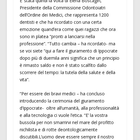
E’ stata quindi la volta di Elena Boscagin,
Presidente della Commissione Odontoiatri
dell’Ordine dei Medici, che rappresenta 1200
dentisti e che ha ricordato con una certa
emozione quand’era come quei ragazzi che ora
sono in platea “pronti a lanciarsi nella
professione”. “Tutto cambia – ha ricordato- ma
se voi siete “qui a fare il giuramento di Ippocrate
dopo più di duemila anni significa che un principio
è rimasto saldo e non è stato scalfito dallo
scorrere del tempo: la tutela della salute e della
vita”.
“Per essere dei bravi medici – ha concluso
introducendo la cerimonia del giuramento
d’Ippocrate- oltre all’umanità, alla professionalità
e alla tecnologia ci vuole l’etica. “E’ la vostra
bussola per non smarrirvi nel mare del profitto
nichilista e di rotte deontologicamente
discutibili.L’uomo deve essere sempre il nostro