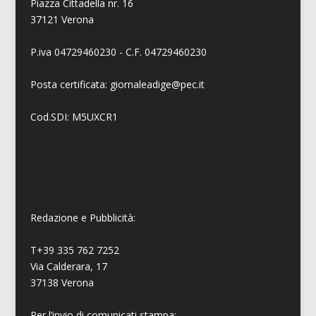
Piazza Cittadella nr. 16
37121 Verona
P.iva 04729460230 - C.F. 04729460230
Posta certificata: giornaleadige@pec.it
Cod.SDI: M5UXCR1
Redazione e Pubblicità:
T+39 335 762 7252
Via Calderara, 17
37138 Verona
Per l’invio di comunicati stampa: