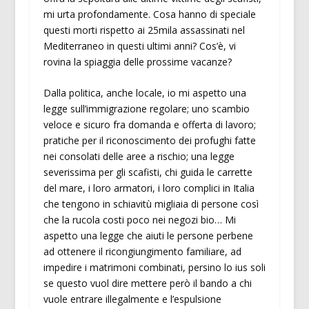
mi urta profondamente. Cosa hanno di speciale
questi morti rispetto ai 25mila assassinati nel
Mediterraneo in questi ultimi anni? Cos’è, vi
rovina la spiaggia delle prossime vacanze?
Dalla politica, anche locale, io mi aspetto una
legge sull’immigrazione regolare; uno scambio
veloce e sicuro fra domanda e offerta di lavoro;
pratiche per il riconoscimento dei profughi fatte
nei consolati delle aree a rischio; una legge
severissima per gli scafisti, chi guida le carrette
del mare, i loro armatori, i loro complici in Italia
che tengono in schiavitù migliaia di persone così
che la rucola costi poco nei negozi bio… Mi
aspetto una legge che aiuti le persone perbene
ad ottenere il ricongiungimento familiare, ad
impedire i matrimoni combinati, persino lo ius soli
se questo vuol dire mettere però il bando a chi
vuole entrare illegalmente e l’espulsione