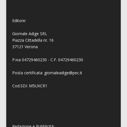
Editore:
Giornale Adige SRL
Piazza Cittadella nr. 16
37121 Verona
P.iva 04729460230 - C.F. 04729460230
Posta certificata: giornaleadige@pec.it
Cod.SDI: M5UXCR1
Redazione e Pubblicità: