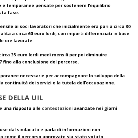
e e temporanee pensate per sostenere l’equilibrio
sta fase.
sile ai soci lavoratori che inizialmente era pari a circa 30
alita a circa 60 euro lordi, con importi differenziati in base
le ore lavorate.
 circa 35 euro lordi medi mensili per poi diminuire
 fino alla conclusione del percorso.
poranee necessarie per accompagnare lo sviluppo della
continuità dei servizi e la tutela dell’occupazione.
SE DELLA UIL
he
una risposta alle
contestazioni
avanzate nei giorni
fuse dal sindacato e parla di informazioni non
ndo come il percorso approvato sia stato votato