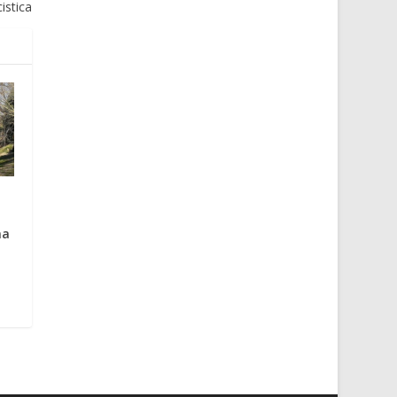
istica
na