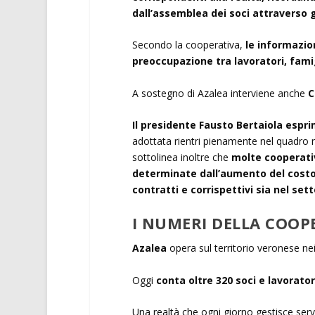
dall’assemblea dei soci attraverso g
Secondo la cooperativa,
le informazio
preoccupazione tra lavoratori, famigl
A sostegno di Azalea interviene anche
C
Il presidente Fausto Bertaiola espri
adottata rientri pienamente nel quadro n
sottolinea inoltre che
molte cooperativ
determinate dall’aumento del costo 
contratti e corrispettivi sia nel sett
I NUMERI DELLA COOP
Azalea
opera sul territorio veronese nei
Oggi
conta oltre 320 soci e lavoratori
Una realtà che ogni giorno gestisce serviz