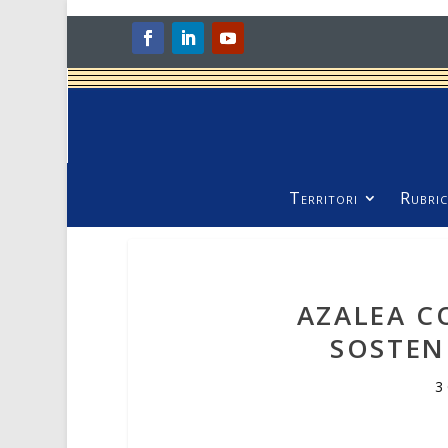
Territori
Rubric
AZALEA C
SOSTENI
3