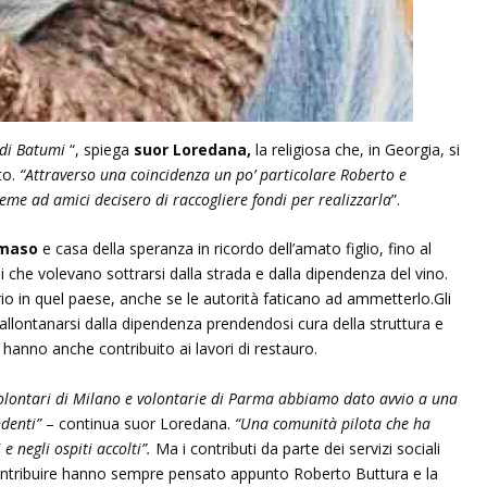
a di Batumi
“, spiega
suor Loredana,
la religiosa che, in Georgia, si
to.
“Attraverso una coincidenza un po’ particolare Roberto e
me ad amici decisero di raccogliere fondi per realizzarla
”.
maso
e casa della speranza in ricordo dell’amato figlio, fino al
che volevano sottrarsi dalla strada e dalla dipendenza del vino.
o in quel paese, anche se le autorità faticano ad ammetterlo.Gli
d allontanarsi dalla dipendenza prendendosi cura della struttura e
i hanno anche contribuito ai lavori di restauro.
volontari di Milano e volontarie di Parma abbiamo dato avvio a una
ndenti”
– continua suor Loredana.
“Una comunità pilota che ha
e negli ospiti accolti”.
Ma i contributi da parte dei servizi sociali
contribuire hanno sempre pensato appunto Roberto Buttura e la