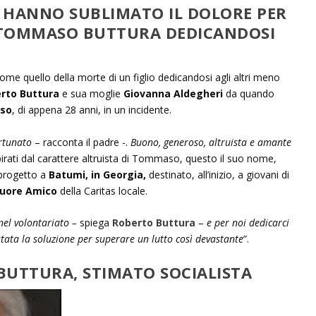
 HANNO SUBLIMATO IL DOLORE PER
O TOMMASO BUTTURA DEDICANDOSI
ome quello della morte di un figlio dedicandosi agli altri meno
rto Buttura
e sua moglie
Giovanna Aldegheri
da quando
so
, di appena 28 anni, in un incidente.
ortunato
– racconta il padre -.
Buono, generoso, altruista e amante
spirati dal carattere altruista di Tommaso, questo il suo nome,
 progetto a
Batumi, in Georgia,
destinato, all’inizio, a giovani di
Cuore Amico
della Caritas locale.
nel volontariato –
spiega
Roberto Buttura
–
e per noi dedicarci
stata la soluzione per superare un lutto così devastante
”.
 BUTTURA, STIMATO SOCIALISTA