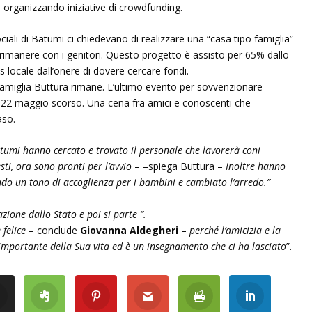
organizzando iniziative di crowdfunding.
ociali di Batumi ci chiedevano di realizzare una “casa tipo famiglia”
imanere con i genitori. Questo progetto è assisto per 65% dallo
s locale dall’onere di dovere cercare fondi.
a famiglia Buttura rimane. L’ultimo evento per sovvenzionare
 22 maggio scorso. Una cena fra amici e conoscenti che
aso.
tumi hanno cercato e trovato il personale che lavorerà coni
sti, ora sono pronti per l’avvio
– –spiega Buttura –
Inoltre hanno
ndo un tono di accoglienza per i bambini e cambiato l’arredo.”
zione dallo Stato e poi si parte “.
felice
– conclude
Giovanna Aldegheri
–
perché l’amicizia e la
importante della Sua vita ed è un insegnamento che ci ha lasciato
”.