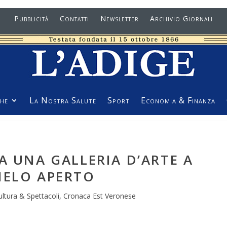
Pubblicità
Contatti
Newsletter
Archivio Giornali
he
La Nostra Salute
Sport
Economia & Finanza
A UNA GALLERIA D’ARTE A
IELO APERTO
ultura & Spettacoli
,
Cronaca Est Veronese