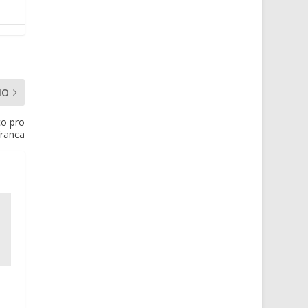
MO
co pro
franca
n