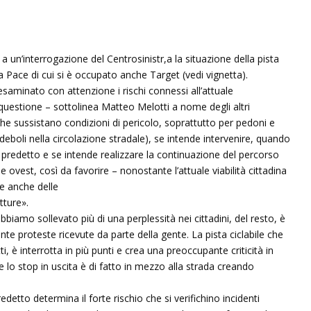
 un’interrogazione del Centrosinistr,a la situazione della pista
Via Pace di cui si è occupato anche Target (vedi vignetta).
aminato con attenzione i rischi connessi all’attuale
 questione – sottolinea Matteo Melotti a nome degli altri
e che sussistano condizioni di pericolo, soprattutto per pedoni e
 deboli nella circolazione stradale), se intende intervenire, quando
o predetto e se intende realizzare la continuazione del percorso
 ovest, così da favorire – nonostante l’attuale viabilità cittadina
e anche delle
tture».
abbiamo sollevato più di una perplessità nei cittadini, del resto, è
nte proteste ricevute da parte della gente. La pista ciclabile che
, è interrotta in più punti e crea una preoccupante criticità in
ve lo stop in uscita è di fatto in mezzo alla strada creando
detto determina il forte rischio che si verifichino incidenti