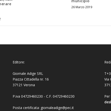
municipio
herare
26 Marzo 2019
a
2
Editore:
Reda
Giornale Adige SRL
T+3
Piazza Cittadella nr. 16
Via 
37121 Verona
371
P.iva 04729460230 - C.F. 04729460230
Per 
des
Posta certificata: giornaleadige@pec.it