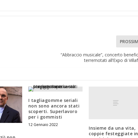
PROSSI
“Abbraccio musicale”, concerto benefi
terremotati all’Expo di Villa
I tagliagomme seriali
non sono ancora stati
scoperti. Superlavoro
per i gommisti
12 Gennaio 2022
Insieme da una vita,
coppie festeggiate i
zi) non