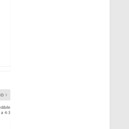
MO
dibile
 a 4-3