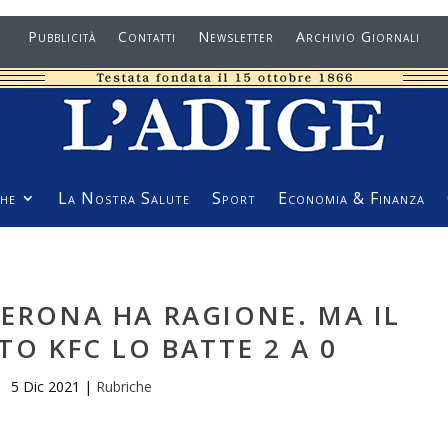
Pubblicità
Contatti
Newsletter
Archivio Giornali
he
La Nostra Salute
Sport
Economia & Finanza
VERONA HA RAGIONE. MA IL
TO KFC LO BATTE 2 A 0
5 Dic 2021
|
Rubriche