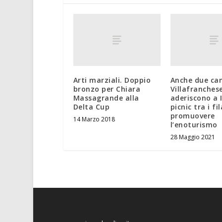
Arti marziali. Doppio
Anche due can
bronzo per Chiara
Villafranches
Massagrande alla
aderiscono a 
Delta Cup
picnic tra i fi
promuovere
14 Marzo 2018
l’enoturismo
28 Maggio 2021