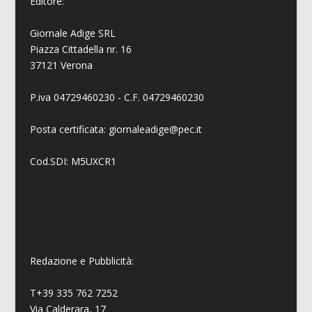
Editore:
Giornale Adige SRL
Piazza Cittadella nr. 16
37121 Verona
P.iva 04729460230 - C.F. 04729460230
Posta certificata: giornaleadige@pec.it
Cod.SDI: M5UXCR1
Redazione e Pubblicità:
T+39 335 762 7252
Via Calderara, 17