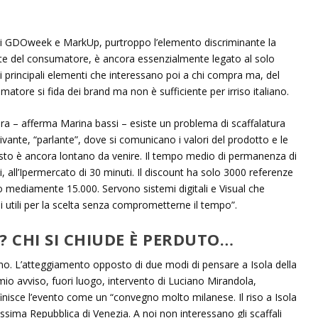
i GDOweek e MarkUp, purtroppo l’elemento discriminante la
parte del consumatore, è ancora essenzialmente legato al solo
 i principali elementi che interessano poi a chi compra ma, del
atore si fida dei brand ma non è sufficiente per irriso italiano.
ra – afferma Marina bassi – esiste un problema di scaffalatura
vante, “parlante”, dove si comunicano i valori del prodotto e le
uesto è ancora lontano da venire. Il tempo medio di permanenza di
, all’Ipermercato di 30 minuti. Il discount ha solo 3000 referenze
to mediamente 15.000. Servono sistemi digitali e Visual che
i utili per la scelta senza comprometterne il tempo”.
A? CHI SI CHIUDE È PERDUTO…
no. L’atteggiamento opposto di due modi di pensare a Isola della
mio avviso, fuori luogo, intervento di Luciano Mirandola,
finisce l’evento come un “convegno molto milanese. Il riso a Isola
issima Repubblica di Venezia. A noi non interessano gli scaffali