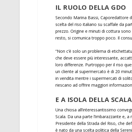
IL RUOLO DELLA GDO
Secondo Marina Bassi, Caporedattore d
scelta del riso italiano su scaffale da 
prezzo. Origine e minuti di cottura sono
resto, si comunica troppo poco. Il consum
“Non c’è solo un problema di etichettatu
che deve essere più interessante, accatti
loro differenze. Purtroppo per il riso q
un cliente al supermercato è di 20 minuti
in vendita mentre i supermercati di soli
riescano ad offrire maggiori informazion
E A ISOLA DELLA SCAL
Una chiosa all’interessantissimo conveg
Scala. Da una parte l’imbarazzante e, a 
Presidente della Strada del Riso, che de
è nato da una scelta politica della Seren