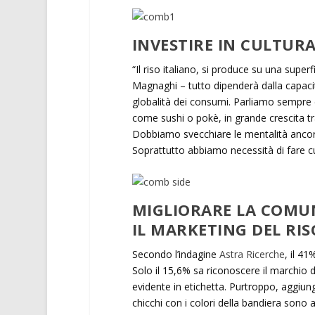
INVESTIRE IN CULTUR
“Il riso italiano, si produce su una supe
Magnaghi – tutto dipenderà dalla capacit
globalità dei consumi. Parliamo sempre
come sushi o pokè, in grande crescita tra
Dobbiamo svecchiare le mentalità ancora t
Soprattutto abbiamo necessità di fare cul
MIGLIORARE LA COMUN
IL MARKETING DEL RIS
Secondo l’indagine
Astra Ricerche
, il 41
Solo il 15,6% sa riconoscere il marchio d
evidente in etichetta. Purtroppo, aggiun
chicchi con i colori della bandiera sono