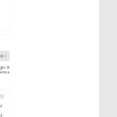
MO
gio di
enica
al
nt