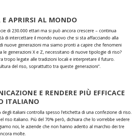
A E APRIRSI AL MONDO
rficie di 230.000 ettari ma si può ancora crescere – continua
à di intercettare il mondo nuovo che si sta affacciando alla
 di nuove generazioni ma siamo pronti a capire che fenomeni
 le generazioni X e Z, necessitano di nuove tipologie di riso?
ropo legate alle tradizioni locali e interpretare il futuro.
tura del riso, soprattutto tra queste generazioni”.
ICAZIONE E RENDERE PIÙ EFFICACE
O ITALIANO
% degli italiani controlla spesso l’etichetta di una confezione di riso.
el riso italiano. Più del 70% però, dichiara che lo vorrebbe vedere
giamo noi, le aziende che non hanno aderito al marchio dei tre
 ancora molte.