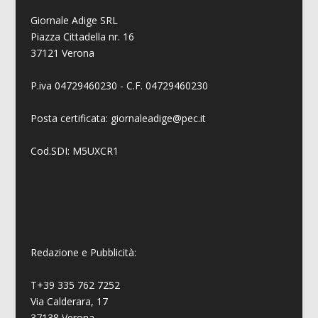
Giornale Adige SRL
Piazza Cittadella nr. 16
37121 Verona
P.iva 04729460230 - C.F. 04729460230
Posta certificata: giornaleadige@pec.it
Cod.SDI: M5UXCR1
Redazione e Pubblicità:
T+39 335 762 7252
Via Calderara, 17
37138 Verona