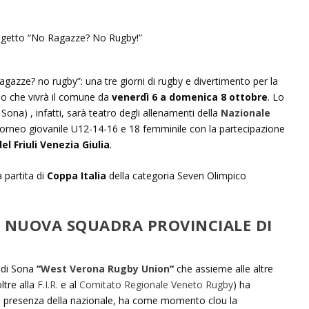
agazze? no rugby”: una tre giorni di rugby e divertimento per la
lo che vivrà il comune da
venerdì 6 a domenica 8 ottobre
. Lo
Sona) , infatti, sarà teatro degli allenamenti della
Nazionale
torneo giovanile U12-14-16 e 18 femminile con la partecipazione
l Friuli Venezia Giulia
.
a partita di
Coppa Italia
della categoria Seven Olimpico
 NUOVA SQUADRA PROVINCIALE DI
y di Sona
“
West Verona Rugby Union
“
che assieme alle altre
ltre alla
F.I.R.
e al
Comitato Regionale Veneto Rugby
) ha
la presenza della nazionale, ha come momento clou la