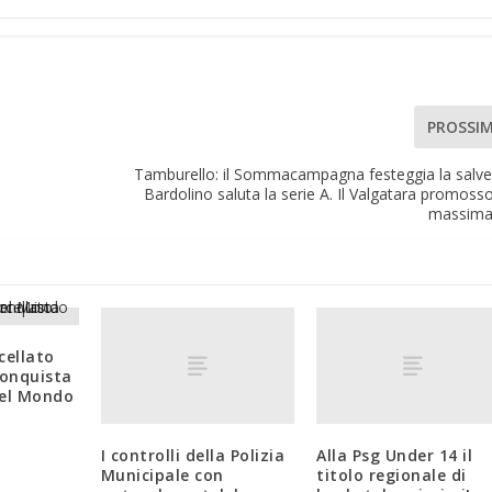
PROSSI
Tamburello: il Sommacampagna festeggia la salvez
Bardolino saluta la serie A. Il Valgatara promosso
massima
cellato
conquista
del Mondo
I controlli della Polizia
Alla Psg Under 14 il
Municipale con
titolo regionale di