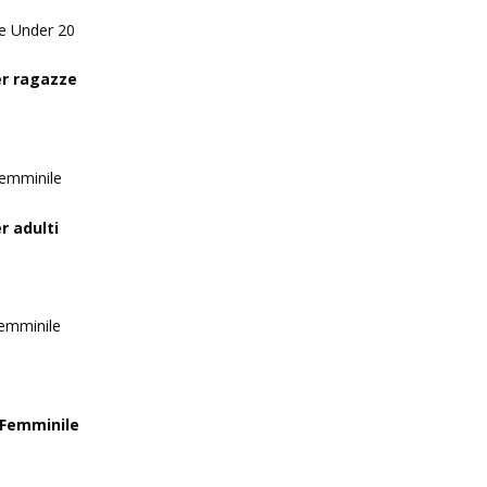
e Under 20
er ragazze
femminile
r adulti
femminile
 Femminile