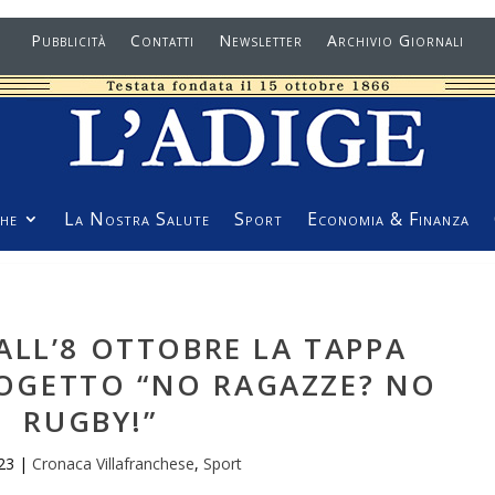
Pubblicità
Contatti
Newsletter
Archivio Giornali
he
La Nostra Salute
Sport
Economia & Finanza
ALL’8 OTTOBRE LA TAPPA
ROGETTO “NO RAGAZZE? NO
RUGBY!”
23
|
Cronaca Villafranchese
,
Sport