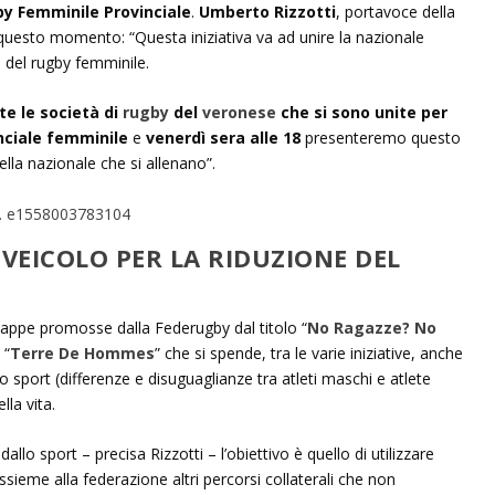
by Femminile Provinciale
.
Umberto Rizzotti
, portavoce della
 questo momento: “Questa iniziativa va ad unire la nazionale
 del rugby femminile.
te le società di
rugby
del
veronese
che si sono unite per
nciale femminile
e
venerdì sera alle 18
presenteremo questo
lla nazionale che si allenano”.
VEICOLO PER LA RIDUZIONE DEL
 tappe promosse dalla Federugby dal titolo “
No Ragazze? No
 “
Terre De Hommes
” che si spende, tra le varie iniziative, anche
o sport (differenze e disuguaglianze tra atleti maschi e atlete
lla vita.
llo sport – precisa Rizzotti – l’obiettivo è quello di utilizzare
ieme alla federazione altri percorsi collaterali che non