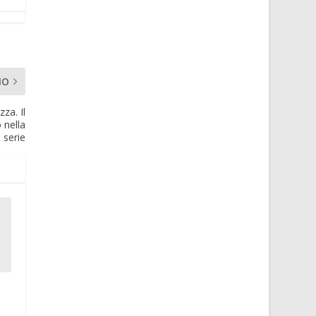
MO
za. Il
 nella
 serie