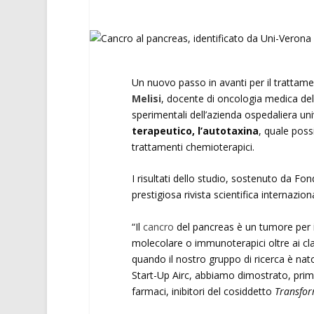
Un nuovo passo in avanti per il trattamen
Melisi
, docente di oncologia medica dell
sperimentali dell’azienda ospedaliera uni
terapeutico, l’autotaxina
, quale possi
trattamenti chemioterapici.
I risultati dello studio, sostenuto da Fon
prestigiosa rivista scientifica internazio
“Il
cancro
del pancreas è un tumore per 
molecolare o immunoterapici oltre ai cla
quando il nostro gruppo di ricerca è nato
Start-Up Airc, abbiamo dimostrato, prima in
farmaci, inibitori del cosiddetto
Transfor