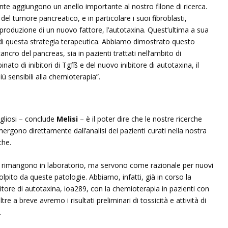
ente aggiungono un anello importante al nostro filone di ricerca.
el tumore pancreatico, e in particolare i suoi fibroblasti,
 produzione di un nuovo fattore, l’autotaxina. Quest’ultima a sua
tà di questa strategia terapeutica. Abbiamo dimostrato questo
ancro del pancreas, sia in pazienti trattati nell’ambito di
ato di inibitori di Tgfß e del nuovo inibitore di autotaxina, il
ù sensibili alla chemioterapia”.
gliosi – conclude
Melisi
– è il poter dire che le nostre ricerche
gono direttamente dall’analisi dei pazienti curati nella nostra
che.
 non rimangono in laboratorio, ma servono come razionale per nuovi
 colpito da queste patologie. Abbiamo, infatti, già in corso la
ibitore di autotaxina, ioa289, con la chemioterapia in pazienti con
e a breve avremo i risultati preliminari di tossicità e attività di
.