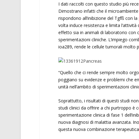
I dati raccolti con questo studio più rec
Dimostrano infatti che il microambiente d
rispondono all’inibizione del Tgfß con la
volta induce resistenza e limita l’attivi
effetto sia in animali di laboratorio con c
sperimentazioni cliniche. L’impiego combin
ioa289, rende le cellule tumorali molto pi
“Quello che ci rende sempre molto orgo
poggiano su evidenze e problemi che emer
unità nell’ambito di sperimentazioni clini
Soprattutto, i risultati di questi studi
studi clinici da offrire a chi purtroppo è
sperimentazione clinica di fase 1 dell’in
nuova diagnosi di malattia avanzata. Inoltr
questa nuova combinazione terapeutica