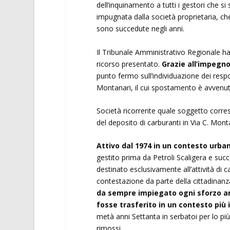
dell’inquinamento a tutti i gestori che s
impugnata dalla società proprietaria, che
sono succedute negli anni.
Il Tribunale Amministrativo Regionale h
ricorso presentato.
Grazie all’impegn
punto fermo sull’individuazione dei respo
Montanari, il cui spostamento è avvenuto 
Società ricorrente quale soggetto corres
del deposito di carburanti in Via C. Monta
Attivo dal 1974 in un contesto urb
gestito prima da Petroli Scaligera e suc
destinato esclusivamente all’attività di c
contestazione da parte della cittadinan
da sempre impiegato ogni sforzo amm
fosse trasferito in un contesto più
metà anni Settanta in serbatoi per lo pi
rimossi.