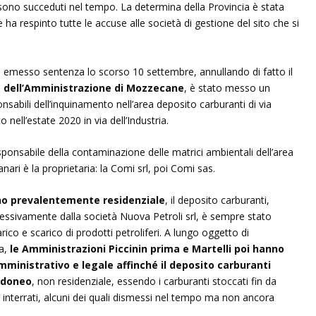
i sono succeduti nel tempo. La determina della Provincia è stata
 ha respinto tutte le accuse alle società di gestione del sito che si
a emesso sentenza lo scorso 10 settembre, annullando di fatto il
o dell’Amministrazione di Mozzecane
, è stato messo un
nsabili dell’inquinamento nell’area deposito carburanti di via
nell’estate 2020 in via dell’Industria.
ponsabile della contaminazione delle matrici ambientali dell’area
nari è la proprietaria: la Comi srl, poi Comi sas.
ano prevalentemente residenziale
, il deposito carburanti,
cessivamente dalla società Nuova Petroli srl, è sempre stato
arico e scarico di prodotti petroliferi. A lungo oggetto di
za,
le Amministrazioni Piccinin prima e Martelli poi hanno
inistrativo e legale affinché il deposito carburanti
 idoneo
, non residenziale, essendo i carburanti stoccati fin da
ù interrati, alcuni dei quali dismessi nel tempo ma non ancora