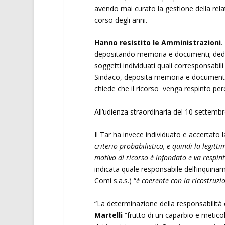
avendo mai curato la gestione della relat
corso degli anni.
Hanno resistito le Amministrazioni
.
depositando memoria e documenti; deduce 
soggetti individuati quali corresponsabi
Sindaco, deposita memoria e documenti c
chiede che il ricorso venga respinto per
All’udienza straordinaria del 10 settemb
Il Tar ha invece individuato e accertato l
criterio probabilistico, e quindi la legit
motivo di ricorso è infondato e va respin
indicata quale responsabile dell’inquiname
Comi s.a.s.) “
è coerente con la ricostruz
“La determinazione della responsabilità
Martelli
“frutto di un caparbio e metico