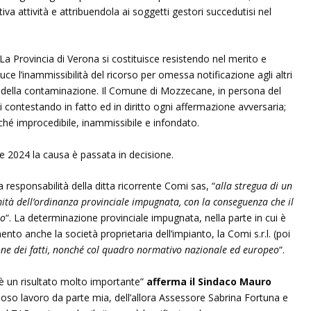
iva attività e attribuendola ai soggetti gestori succedutisi nel
 La Provincia di Verona si costituisce resistendo nel merito e
l’inammissibilità del ricorso per omessa notificazione agli altri
li della contaminazione. Il Comune di Mozzecane, in persona del
ontestando in fatto ed in diritto ogni affermazione avversaria;
ché improcedibile, inammissibile e infondato.
re 2024 la causa è passata in decisione.
a responsabilità della ditta ricorrente Comi sas, “
alla stregua di un
timità dell’ordinanza provinciale impugnata, con la conseguenza che il
to
“. La determinazione provinciale impugnata, nella parte in cui è
nto anche la società proprietaria dell’impianto, la Comi s.r.l. (poi
ione dei fatti, nonché col quadro normativo nazionale ed europeo
“.
 è un risultato molto importante”
afferma il Sindaco Mauro
loso lavoro da parte mia, dell’allora Assessore Sabrina Fortuna e