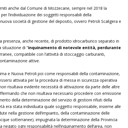
forniti anche dal Comune di Mozzecane, sempre nel 2018 la
per l’individuazione dei soggetti responsabili della
 nuova società di gestione del deposito, ovvero Petroli Scaligera e
la presenza, anche recente, di prodotto idrocarburico separato in
 situazione di “
inquinamento di notevole entità, perdurante
rranee, compatibile con l’attività di stoccaggio carburanti,
contaminazione attive.
a prima e Nuova Petroli poi come responsabili della contaminazione,
essersi attivata per la procedura di messa in sicurezza operativa
on risultava evidente necessità di attivazione da parte delle altre
 affermando che non risultava necessario procedere con emissione
ento della determinazione del servizio di gestioni rifiuti della
età era stata individuata quale soggetto responsabile, insieme alle
te nella gestione dell’impianto, della contaminazione delle
 acque sotterranee). impugnata la determinazione della Provincia
ha negato ogni responsabilità nell’inquinamento dell’area, non