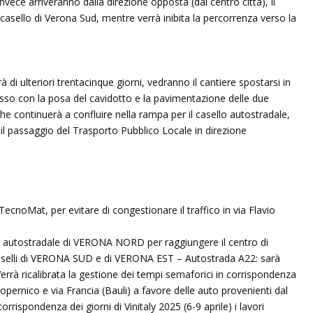
 invece arriveranno dalla direzione opposta (dal centro città), il
casello di Verona Sud, mentre verrà inibita la percorrenza verso la
à di ulteriori trentacinque giorni, vedranno il cantiere spostarsi in
asso con la posa del cavidotto e la pavimentazione delle due
he continuerà a confluire nella rampa per il casello autostradale,
à il passaggio del Trasporto Pubblico Locale in direzione
TecnoMat, per evitare di congestionare il traffico in via Flavio
ta autostradale di VERONA NORD per raggiungere il centro di
 caselli di VERONA SUD e di VERONA EST – Autostrada A22: sarà
rrà ricalibrata la gestione dei tempi semaforici in corrispondenza
Copernico e via Francia (Bauli) a favore delle auto provenienti dal
rrispondenza dei giorni di Vinitaly 2025 (6-9 aprile) i lavori