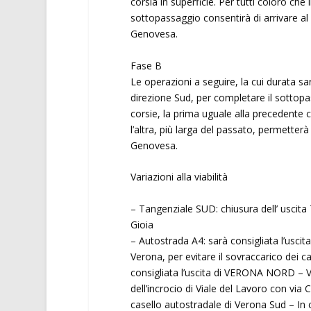
corsia in superficie. Per tutti coloro che
sottopassaggio consentirà di arrivare al 
Genovesa.
Fase B
Le operazioni a seguire, la cui durata sar
direzione Sud, per completare il sottop
corsie, la prima uguale alla precedente c
l’altra, più larga del passato, permetter
Genovesa.
Variazioni alla viabilità
– Tangenziale SUD: chiusura dell’ uscita 
Gioia
– Autostrada A4: sarà consigliata l’usci
Verona, per evitare il sovraccarico dei
consigliata l’uscita di VERONA NORD – Ve
dell’incrocio di Viale del Lavoro con via 
casello autostradale di Verona Sud – In co