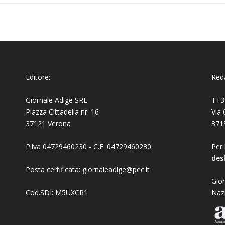
Editore:
Reda
Giornale Adige SRL
T+3
Piazza Cittadella nr. 16
Via 
37121 Verona
371
P.iva 04729460230 - C.F. 04729460230
Per 
des
Posta certificata: giornaleadige@pec.it
Gior
Cod.SDI: M5UXCR1
Naz