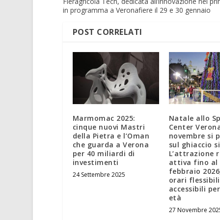
Fieragricola Tech, dedicata all’innovazione nel pri
in programma a Veronafiere il 29 e 30 gennaio
POST CORRELATI
Marmomac 2025:
Natale allo S
cinque nuovi Mastri
Center Verona
della Pietra e l’Oman
novembre si 
che guarda a Verona
sul ghiaccio s
per 40 miliardi di
L’attrazione 
investimenti
attiva fino al
febbraio 2026
24 Settembre 2025
orari flessibil
accessibili pe
età
27 Novembre 202