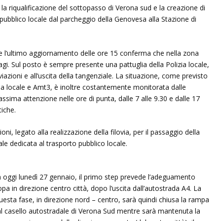
la riqualificazione del sottopasso di Verona sud e la creazione di
 pubblico locale dal parcheggio della Genovesa alla Stazione di
 e l’ultimo aggiornamento delle ore 15 conferma che nella zona
sagi. Sul posto è sempre presente una pattuglia della Polizia locale,
iazioni e all’uscita della tangenziale. La situazione, come previsto
a locale e Amt3, è inoltre costantemente monitorata dalle
sima attenzione nelle ore di punta, dalle 7 alle 9.30 e dalle 17
tiche.
ioni, legato alla realizzazione della filovia, per il passaggio della
le dedicata al trasporto pubblico locale.
a oggi lunedì 27 gennaio, il primo step prevede l’adeguamento
a in direzione centro città, dopo l’uscita dall’autostrada A4. La
uesta fase, in direzione nord – centro, sarà quindi chiusa la rampa
al casello autostradale di Verona Sud mentre sarà mantenuta la