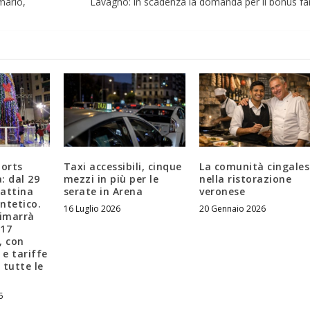
mario,
Lavagno: in scadenza la domanda per il bonus fa
ports
Taxi accessibili, cinque
La comunità cingales
: dal 29
mezzi in più per le
nella ristorazione
pattina
serate in Arena
veronese
intetico.
16 Luglio 2026
20 Gennaio 2026
rimarrà
 17
, con
i e tariffe
r tutte le
5