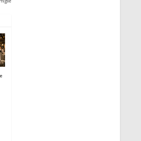
miglie
e