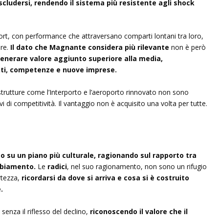
cludersi, rendendo il sistema più resistente agli shock
export, con performance che attraversano comparti lontani tra loro,
are.
Il dato che Magnante considera più rilevante
non è però
generare valore aggiunto superiore alla media,
nti, competenze e nuove imprese.
strutture come l’Interporto e l’aeroporto rinnovato non sono
i di competitività. Il vantaggio non è acquisito una volta per tutte.
nto su un piano più culturale, ragionando sul rapporto tra
mbiamento.
Le
radici
, nel suo ragionamento, non sono un rifugio
rtezza,
ricordarsi da dove si arriva e cosa si è costruito
.
a
senza il riflesso del declino,
riconoscendo il valore che il