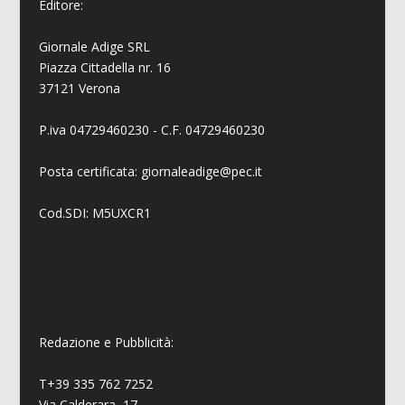
Editore:
Giornale Adige SRL
Piazza Cittadella nr. 16
37121 Verona
P.iva 04729460230 - C.F. 04729460230
Posta certificata: giornaleadige@pec.it
Cod.SDI: M5UXCR1
Redazione e Pubblicità:
T+39 335 762 7252
Via Calderara, 17