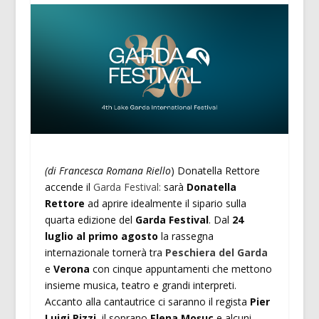
(di Francesca Romana Riello
) Donatella Rettore
accende il
Garda Festival:
sarà
Donatella
Rettore
ad aprire idealmente il sipario sulla
quarta edizione del
Garda Festival
. Dal
24
luglio al primo agosto
la rassegna
internazionale tornerà tra
Peschiera del Garda
e
Verona
con cinque appuntamenti che mettono
insieme musica, teatro e grandi interpreti.
Accanto alla cantautrice ci saranno il regista
Pier
Luigi Pizzi
, il soprano
Elena Moșuc
e alcuni