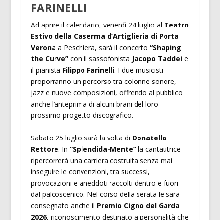
FARINELLI
Ad aprire il calendario, venerdì 24 luglio al
Teatro
Estivo della Caserma d’Artiglieria di Porta
Verona
a Peschiera, sarà il concerto
“Shaping
the Curve”
con il sassofonista
Jacopo Taddei
e
il pianista
Filippo Farinelli
. I due musicisti
proporranno un percorso tra colonne sonore,
jazz e nuove composizioni, offrendo al pubblico
anche l’anteprima di alcuni brani del loro
prossimo progetto discografico.
Sabato 25 luglio sarà la volta di
Donatella
Rettore
. In
“Splendida-Mente”
la cantautrice
ripercorrerà una carriera costruita senza mai
inseguire le convenzioni, tra successi,
provocazioni e aneddoti raccolti dentro e fuori
dal palcoscenico. Nel corso della serata le sarà
consegnato anche il
Premio Cigno del Garda
2026
, riconoscimento destinato a personalità che