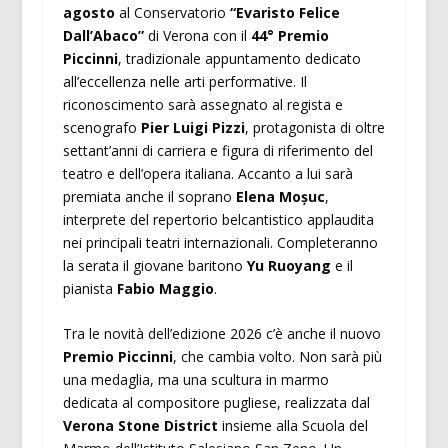
agosto
al Conservatorio
“Evaristo Felice
Dall’Abaco”
di Verona con il
44° Premio
Piccinni
, tradizionale appuntamento dedicato
all’eccellenza nelle arti performative. Il
riconoscimento sarà assegnato al regista e
scenografo
Pier Luigi Pizzi
, protagonista di oltre
settant’anni di carriera e figura di riferimento del
teatro e dell’opera italiana. Accanto a lui sarà
premiata anche il soprano
Elena Moșuc
,
interprete del repertorio belcantistico applaudita
nei principali teatri internazionali. Completeranno
la serata il giovane baritono
Yu Ruoyang
e il
pianista
Fabio Maggio
.
Tra le novità dell’edizione 2026 c’è anche il nuovo
Premio Piccinni
, che cambia volto. Non sarà più
una medaglia, ma una scultura in marmo
dedicata al compositore pugliese, realizzata dal
Verona Stone District
insieme alla Scuola del