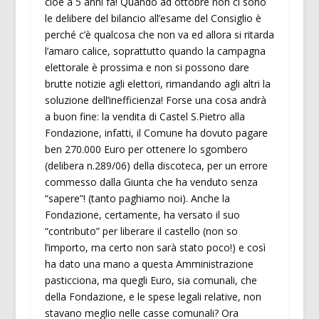
cioè a 5 anni fa! Quando ad ottobre non ci sono
le delibere del bilancio all’esame del Consiglio è
perché c’è qualcosa che non va ed allora si ritarda
l’amaro calice, soprattutto quando la campagna
elettorale è prossima e non si possono dare
brutte notizie agli elettori, rimandando agli altri la
soluzione dell’inefficienza! Forse una cosa andrà
a buon fine: la vendita di Castel S.Pietro alla
Fondazione, infatti, il Comune ha dovuto pagare
ben 270.000 Euro per ottenere lo sgombero
(delibera n.289/06) della discoteca, per un errore
commesso dalla Giunta che ha venduto senza
“sapere”! (tanto paghiamo noi). Anche la
Fondazione, certamente, ha versato il suo
“contributo” per liberare il castello (non so
l’importo, ma certo non sarà stato poco!) e così
ha dato una mano a questa Amministrazione
pasticciona, ma quegli Euro, sia comunali, che
della Fondazione, e le spese legali relative, non
stavano meglio nelle casse comunali? Ora