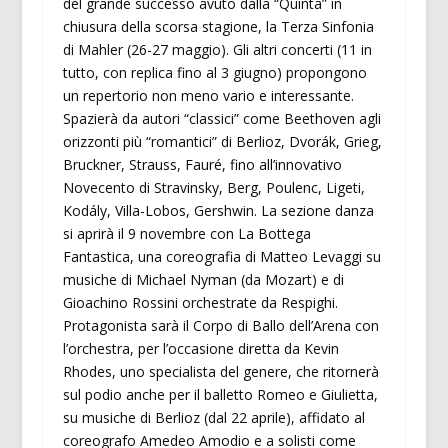
del grande successo avuto dalla “Quinta” in
chiusura della scorsa stagione, la Terza Sinfonia
di Mahler (26-27 maggio). Gli altri concerti (11 in
tutto, con replica fino al 3 giugno) propongono
un repertorio non meno vario e interessante.
Spazierà da autori “classici” come Beethoven agli
orizzonti più “romantici” di Berlioz, Dvorák, Grieg,
Bruckner, Strauss, Fauré, fino all’innovativo
Novecento di Stravinsky, Berg, Poulenc, Ligeti,
Kodály, Villa-Lobos, Gershwin. La sezione danza
si aprirà il 9 novembre con La Bottega
Fantastica, una coreografia di Matteo Levaggi su
musiche di Michael Nyman (da Mozart) e di
Gioachino Rossini orchestrate da Respighi.
Protagonista sarà il Corpo di Ballo dell’Arena con
l’orchestra, per l’occasione diretta da Kevin
Rhodes, uno specialista del genere, che ritornerà
sul podio anche per il balletto Romeo e Giulietta,
su musiche di Berlioz (dal 22 aprile), affidato al
coreografo Amedeo Amodio e a solisti come