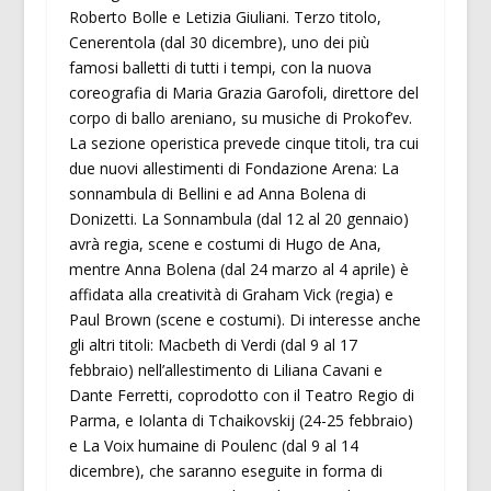
Roberto Bolle e Letizia Giuliani. Terzo titolo,
Cenerentola (dal 30 dicembre), uno dei più
famosi balletti di tutti i tempi, con la nuova
coreografia di Maria Grazia Garofoli, direttore del
corpo di ballo areniano, su musiche di Prokof’ev.
La sezione operistica prevede cinque titoli, tra cui
due nuovi allestimenti di Fondazione Arena: La
sonnambula di Bellini e ad Anna Bolena di
Donizetti. La Sonnambula (dal 12 al 20 gennaio)
avrà regia, scene e costumi di Hugo de Ana,
mentre Anna Bolena (dal 24 marzo al 4 aprile) è
affidata alla creatività di Graham Vick (regia) e
Paul Brown (scene e costumi). Di interesse anche
gli altri titoli: Macbeth di Verdi (dal 9 al 17
febbraio) nell’allestimento di Liliana Cavani e
Dante Ferretti, coprodotto con il Teatro Regio di
Parma, e Iolanta di Tchaikovskij (24-25 febbraio)
e La Voix humaine di Poulenc (dal 9 al 14
dicembre), che saranno eseguite in forma di