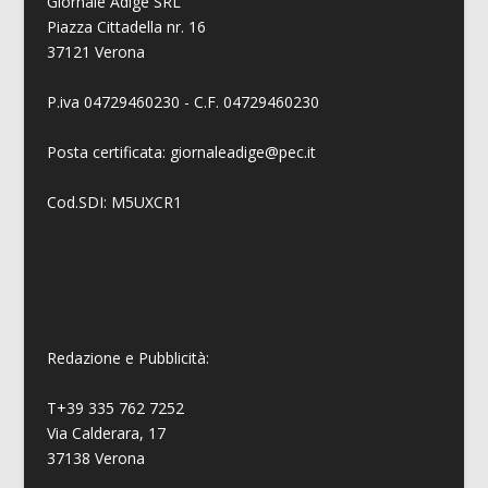
Giornale Adige SRL
Piazza Cittadella nr. 16
37121 Verona
P.iva 04729460230 - C.F. 04729460230
Posta certificata: giornaleadige@pec.it
Cod.SDI: M5UXCR1
Redazione e Pubblicità:
T+39 335 762 7252
Via Calderara, 17
37138 Verona