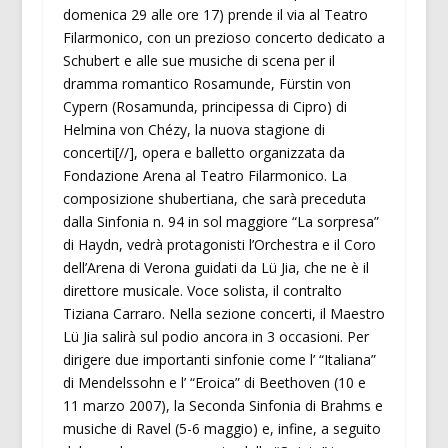
domenica 29 alle ore 17) prende il via al Teatro
Filarmonico, con un prezioso concerto dedicato a
Schubert e alle sue musiche di scena per il
dramma romantico Rosamunde, Fürstin von
Cypern (Rosamunda, principessa di Cipro) di
Helmina von Chézy, la nuova stagione di
concerti[//], opera e balletto organizzata da
Fondazione Arena al Teatro Filarmonico. La
composizione shubertiana, che sarà preceduta
dalla Sinfonia n. 94 in sol maggiore “La sorpresa”
di Haydn, vedrà protagonisti l’Orchestra e il Coro
dell’Arena di Verona guidati da Lü Jia, che ne è il
direttore musicale. Voce solista, il contralto
Tiziana Carraro. Nella sezione concerti, il Maestro
Lü Jia salirà sul podio ancora in 3 occasioni. Per
dirigere due importanti sinfonie come l’ “Italiana”
di Mendelssohn e l’ “Eroica” di Beethoven (10 e
11 marzo 2007), la Seconda Sinfonia di Brahms e
musiche di Ravel (5-6 maggio) e, infine, a seguito