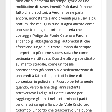
mito che si perpetua nel tempo grazie ad una
moltitudine di travestimenti? Può darsi. Rimane il
fatto che di roditori, a Verona, se ne parla
ancora, nonostante siano divenuti più elusivi e più
notturni che mai. Qualcuno si agita ancora come
uno spettro lungo la tortuosa arteria che
costeggia l’Adige dal Ponte Catena a Parona,
sfidando gli abbaglianti degli automobilisti che
sfrecciano lungo quel tratto urbano da sempre
interpretato più come superstrada che come
ordinaria via cittadina. Qualche altro giace stirato
sul manto stradale, come un fossile
postmoderno già pronto alla sedimentazione di
una eredità fatta di depositi di lattine e di
contenitori in polietilene. Ricordo perfettamente
quando, verso la fine degli anni settanta,
attraversavo l’Adige sul Ponte Catena per
raggiungere gli amici nelle interminabili partite a
pallone sui campi a fianco del Viale Cristoforo
Colombo. E ricordo che trascorrevo una buona