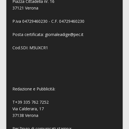
Piazza Cittadella nr. 16
37121 Verona
P.iva 04729460230 - C.F. 04729460230
Posta certificata: giornaleadige@pec.it
Cod.SDI: M5UXCR1
Redazione e Pubblicità:
T+39 335 762 7252
Via Calderara, 17
37138 Verona
Per l’invio di comunicati stampa: