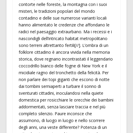
contorte nelle foreste, la montagna con i suoi
misteri, le tradizioni popolari del mondo
contadino e delle sue numerose varianti locali
hanno alimentato le credenze che affondano le
radici nel paesaggio extraurbano. Ma i recessi e i
nascondigli dell’intricato habitat metropolitano
sono terreni altrettanto fertili[//]. L’ombra di un
folklore cittadino è ancora vivida nella memoria
storica, dove regnano incontrastati il leggendario
coccodrillo bianco delle fogne di New York e il
micidiale ragno del tronchetto della felicità. Per
non parlare dei topi giganti che escono di notte
dai tombini semiaperti a turbare il sonno di
sventurati cittadini, inoculandosi nella quiete
domestica per rosicchiare le orecchie dei bambini
addormentati, senza lasciare traccia e nel più
completo silenzio. Paure inconsce che
assumono, di luogo in luogo e nello scorrere
degli anni, una veste differente? Potenza di un