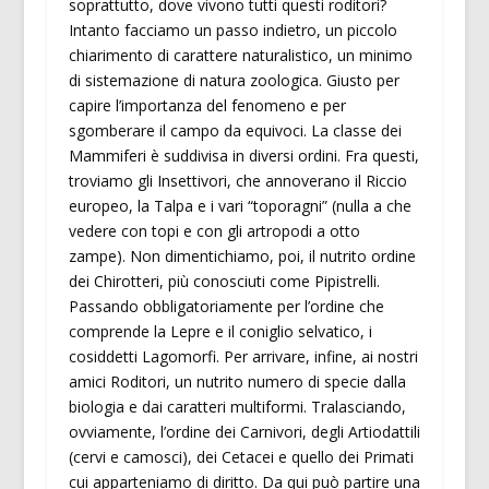
soprattutto, dove vivono tutti questi roditori?
Intanto facciamo un passo indietro, un piccolo
chiarimento di carattere naturalistico, un minimo
di sistemazione di natura zoologica. Giusto per
capire l’importanza del fenomeno e per
sgomberare il campo da equivoci. La classe dei
Mammiferi è suddivisa in diversi ordini. Fra questi,
troviamo gli Insettivori, che annoverano il Riccio
europeo, la Talpa e i vari “toporagni” (nulla a che
vedere con topi e con gli artropodi a otto
zampe). Non dimentichiamo, poi, il nutrito ordine
dei Chirotteri, più conosciuti come Pipistrelli.
Passando obbligatoriamente per l’ordine che
comprende la Lepre e il coniglio selvatico, i
cosiddetti Lagomorfi. Per arrivare, infine, ai nostri
amici Roditori, un nutrito numero di specie dalla
biologia e dai caratteri multiformi. Tralasciando,
ovviamente, l’ordine dei Carnivori, degli Artiodattili
(cervi e camosci), dei Cetacei e quello dei Primati
cui apparteniamo di diritto. Da qui può partire una