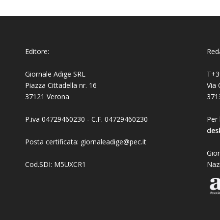
Editore:
Reda
Giornale Adige SRL
T+3
Piazza Cittadella nr. 16
Via 
37121 Verona
371
P.iva 04729460230 - C.F. 04729460230
Per 
des
Posta certificata: giornaleadige@pec.it
Gior
Cod.SDI: M5UXCR1
Naz