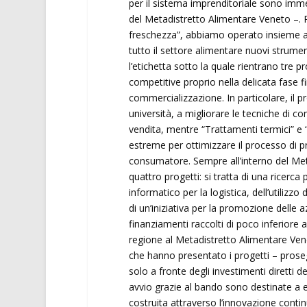
per il sistema imprenditoriale sono imme
del Metadistretto Alimentare Veneto –. Per
freschezza”, abbiamo operato insieme all
tutto il settore alimentare nuovi strumen
l’etichetta sotto la quale rientrano tre 
competitive proprio nella delicata fase f
commercializzazione. In particolare, il 
università, a migliorare le tecniche di co
vendita, mentre “Trattamenti termici” e 
estreme per ottimizzare il processo di p
consumatore. Sempre all’interno del Met
quattro progetti: si tratta di una ricerca 
informatico per la logistica, dell’utilizzo
di un’iniziativa per la promozione delle 
finanziamenti raccolti di poco inferiore 
regione al Metadistretto Alimentare Ven
che hanno presentato i progetti – proseg
solo a fronte degli investimenti diretti 
avvio grazie al bando sono destinate a 
costruita attraverso l’innovazione conti