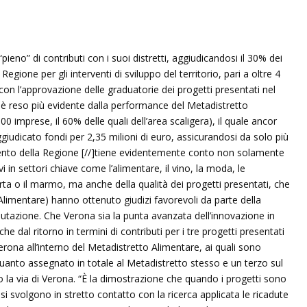
“pieno” di contributi con i suoi distretti, aggiudicandosi il 30% dei
egione per gli interventi di sviluppo del territorio, pari a oltre 4
i con l’approvazione delle graduatorie dei progetti presentati nel
 è reso più evidente dalla performance del Metadistretto
 imprese, il 60% delle quali dell’area scaligera), il quale ancor
giudicato fondi per 2,35 milioni di euro, assicurandosi da solo più
mento della Regione [//]tiene evidentemente conto non solamente
vi in settori chiave come l’alimentare, il vino, la moda, le
carta o il marmo, ma anche della qualità dei progetti presentati, che
Alimentare) hanno ottenuto giudizi favorevoli da parte della
utazione. Che Verona sia la punta avanzata dell’innovazione in
 dal ritorno in termini di contributi per i tre progetti presentati
erona all’interno del Metadistretto Alimentare, ai quali sono
quanto assegnato in totale al Metadistretto stesso e un terzo sul
 la via di Verona. “È la dimostrazione che quando i progetti sono
e si svolgono in stretto contatto con la ricerca applicata le ricadute