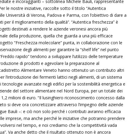
diate e incoraggianti – sottolinea Michele Bauli, rappresentante
 le nostre iniziative, raccolte sotto il titolo “Autentica
e Università di Verona, Padova e Parma, con l’obiettivo di dare a
ti per il miglioramento della qualità”. “Autentica freschezza” è
progetti destinati a rendere le aziende veronesi ancora più
inale della produzione, quella che guarda a una più efficace
progetto “Freschezza molecolare” punta, in collaborazione con le
nservazione degli alimenti per garantire la “shelf life” nel punto
“Freddo rapido” tendono a sviluppare l’utilizzo delle temperature
roduzione di prodotti e agevolare la preparazione al
adistretto Alimentare Veneto hanno ottenuto un contributo altri
per l’introduzione dei fermenti lattici negli alimenti, di un sistema
 di tecnologie avanzate negli edifici per la sostenibilità energetica e
aziende del settore alimentare nel Nord Europa, per un totale dei
a 1,2 milioni di euro. “Il lusinghiero riconoscimento concesso dalla
eto si deve ora concretizzare attraverso l’impegno delle aziende
ue Bauli –: e ciò non solo perché i contributi avranno efficacia
delle imprese, ma anche perché le iniziative che potranno prendere
evolversi nel tempo, e noi crediamo che la competitività vada
nua”. Va anche detto che il risultato ottenuto non è ancora