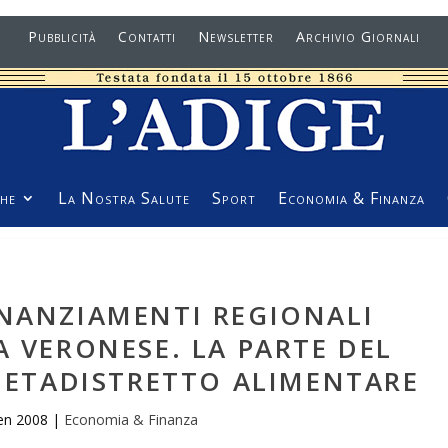
Pubblicità
Contatti
Newsletter
Archivio Giornali
he
La Nostra Salute
Sport
Economia & Finanza
INANZIAMENTI REGIONALI
A VERONESE. LA PARTE DEL
 METADISTRETTO ALIMENTARE
en 2008
|
Economia & Finanza