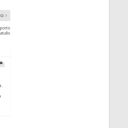
MO
oporto
atullo
i.
n