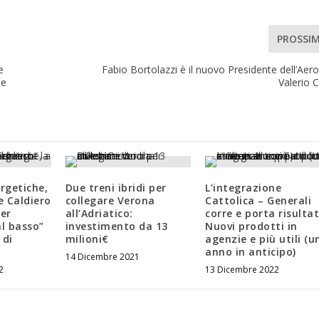
PROSSI
e
Fabio Bortolazzi è il nuovo Presidente dell’Aer
le
Valerio C
rgetiche,
Due treni ibridi per
L’integrazione
e Caldiero
collegare Verona
Cattolica – Generali
per
all’Adriatico:
corre e porta risultat
al basso”
investimento da 13
Nuovi prodotti in
 di
milioni€
agenzie e più utili (u
anno in anticipo)
14 Dicembre 2021
2
13 Dicembre 2022