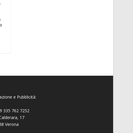
a
e
io
zione e Pubblicità:
9 335 762 7252
Calderara, 17
38 Verona