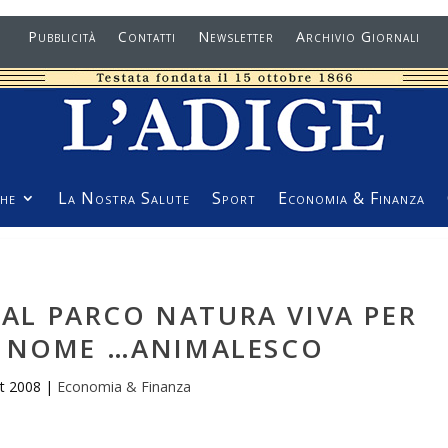
Pubblicità
Contatti
Newsletter
Archivio Giornali
he
La Nostra Salute
Sport
Economia & Finanza
 AL PARCO NATURA VIVA PER
N NOME …ANIMALESCO
tt 2008
|
Economia & Finanza