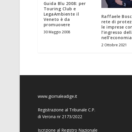
Guida Blu 2008: per
Touring Club e
LegaAmbiente il
Raffaele Bosc
Veneto è da
rete di prote
promuovere
le imprese co
30 Maggio 2008
l’ingresso del
nell’economia
2 Ottobre 2021
www.giornaleadige.it
Registrazione al Tribunale C.P.
di Verona nr 2173/2022
Iscrizione al Registro Nazionale