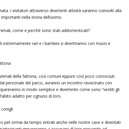
nata. I visitatori attraverso divertenti attività saranno coinvolti alla
 importanti nella storia dell’uomo.
animali, come e perché sono stati addomesticati?
li estremamente rari e i bambini si divertiranno con mussi e
ttoria
nimali della fattoria, così comuni eppure così poco conosciuti
ti dal personale del parco, avranno un incontro ravvicinato con
d impareranno in modo semplice e divertente come sono “vestiti gli
l’abito adatto per
ognuno di loro.
 conigli
ci pet ormai da tempo entrati anche nelle nostre case e diventati
 I partecipanti impareranno a occuparsi di loro provando ad