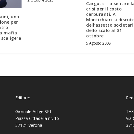
2 Ottobre 2023
Cargo: si fa sentire l
crisi per il costo
carburanti. A
aini, una
Montichiari si discut
zione per
dell’assetto societar
ntro
dello scalo al 31
la mafia
ottobre
 scaligera
5 Agosto 2008
Editore:
Reda
Giornale Adige SRL
T+3
Piazza Cittadella nr. 16
Via 
37121 Verona
371