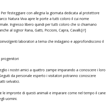
Per festeggiare con allegria la giornata dedicata al protettore
 Parco Natura Viva apre le porte a tutti coloro il cui nome
male. Ingresso libero quindi per tutti coloro che si chiamano
he al signor Rana, Gatti, Piccioni, Capra, Cavalli.[//]
nvolgenti laboratori a tema che indagano e approfondiscono il
 progenitori
 meglio i nostri amici a quattro zampe imparando a conoscere i loro
eguiti da personale esperto i visitatori potranno conoscere
tti selvatici.
are le impronte di questi animali e imparare come nel tempo il cane
egli uomini.