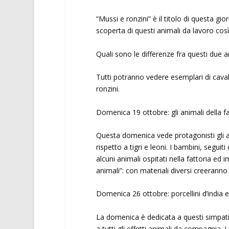
“Mussi e ronzini” è il titolo di questa gior
scoperta di questi animali da lavoro così
Quali sono le differenze fra questi due 
Tutti potranno vedere esemplari di caval
ronzini.
Domenica 19 ottobre: gli animali della fa
Questa domenica vede protagonisti gli a
rispetto a tigri e leoni. I bambini, segui
alcuni animali ospitati nella fattoria e
animali”: con materiali diversi creeranno 
Domenica 26 ottobre: porcellini d’india e
La domenica è dedicata a questi simpati
a tutti gli effetti animali da compagnia.