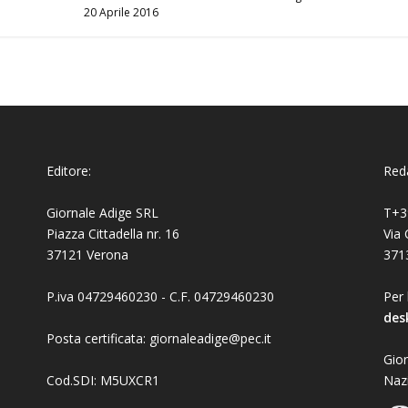
20 Aprile 2016
Editore:
Reda
Giornale Adige SRL
T+3
Piazza Cittadella nr. 16
Via 
37121 Verona
371
P.iva 04729460230 - C.F. 04729460230
Per 
des
Posta certificata: giornaleadige@pec.it
Gior
Cod.SDI: M5UXCR1
Naz