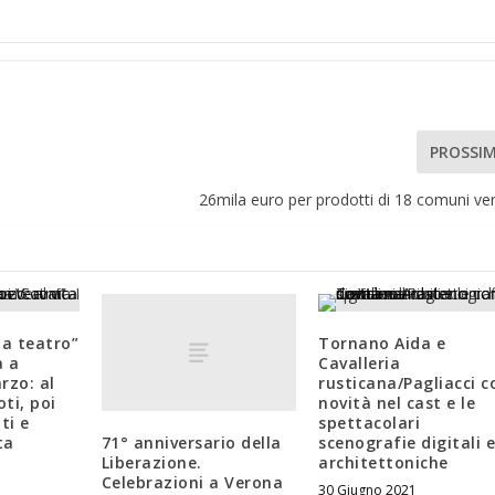
PROSSI
26mila euro per prodotti di 18 comuni ve
 a teatro”
Tornano Aida e
a a
Cavalleria
rzo: al
rusticana/Pagliacci c
oti, poi
novità nel cast e le
ti e
spettacolari
71° anniversario della
ta
scenografie digitali 
Liberazione.
architettoniche
Celebrazioni a Verona
30 Giugno 2021