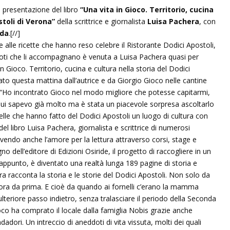
 presentazione del libro
“Una vita in Gioco. Territorio, cucina
stoli di Verona”
della scrittrice e giornalista
Luisa Pachera
, con
eda
.[//]
 alle ricette che hanno reso celebre il Ristorante Dodici Apostoli,
eddoti che li accompagnano è venuta a Luisa Pachera quasi per
in Gioco. Territorio, cucina e cultura nella storia del Dodici
ato questa mattina dall’autrice e da Giorgio Gioco nelle cantine
. “Ho incontrato Gioco nel modo migliore che potesse capitarmi,
i lui sapevo già molto ma è stata un piacevole sorpresa ascoltarlo
elle che hanno fatto del Dodici Apostoli un luogo di cultura con
 del libro Luisa Pachera, giornalista e scrittrice di numerosi
ovendo anche l’amore per la lettura attraverso corsi, stage e
o dell’editore di Edizioni Osiride, il progetto di raccogliere in un
a appunto, è diventato una realtà lunga 189 pagine di storia e
ra racconta la storia e le storie del Dodici Apostoli. Non solo da
ra da prima. E cioè da quando ai fornelli c’erano la mamma
lteriore passo indietro, senza tralasciare il periodo della Seconda
co ha comprato il locale dalla famiglia Nobis grazie anche
dori. Un intreccio di aneddoti di vita vissuta, molti dei quali