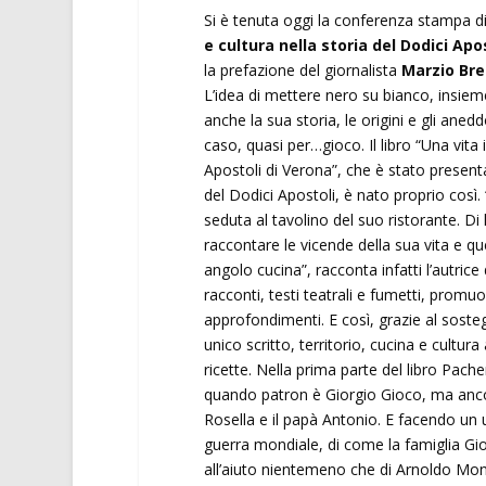
Si è tenuta oggi la conferenza stampa di
e cultura nella storia del Dodici Apo
la prefazione del giornalista
Marzio Br
L’idea di mettere nero su bianco, insieme
anche la sua storia, le origini e gli an
caso, quasi per…gioco. Il libro “Una vita 
Apostoli di Verona”, che è stato present
del Dodici Apostoli, è nato proprio così
seduta al tavolino del suo ristorante. D
raccontare le vicende della sua vita e qu
angolo cucina”, racconta infatti l’autrice
racconti, testi teatrali e fumetti, promu
approfondimenti. E così, grazie al sostegn
unico scritto, territorio, cucina e cultur
ricette. Nella prima parte del libro Pache
quando patron è Giorgio Gioco, ma anco
Rosella e il papà Antonio. E facendo un u
guerra mondiale, di come la famiglia Gio
all’aiuto nientemeno che di Arnoldo Monda