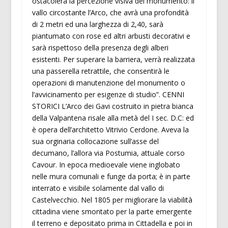
ostacolerà la percezione visiva del monumento: il
vallo circostante l’Arco, che avrà una profondità
di 2 metri ed una larghezza di 2,40, sarà
piantumato con rose ed altri arbusti decorativi e
sarà rispettoso della presenza degli alberi
esistenti. Per superare la barriera, verrà realizzata
una passerella retrattile, che consentirà le
operazioni di manutenzione del monumento o
l’avvicinamento per esigenze di studio”. CENNI
STORICI L’Arco dei Gavi costruito in pietra bianca
della Valpantena risale alla metà del I sec. D.C: ed
è opera dell’architetto Vitrivio Cerdone. Aveva la
sua orginaria collocazione sull’asse del
decumano, l’allora via Postumia, attuale corso
Cavour. In epoca medioevale viene inglobato
nelle mura comunali e funge da porta; è in parte
interrato e visibile solamente dal vallo di
Castelvecchio. Nel 1805 per migliorare la viabilità
cittadina viene smontato per la parte emergente
il terreno e depositato prima in Cittadella e poi in