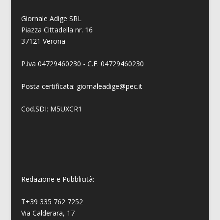
Giornale Adige SRL
Piazza Cittadella nr. 16
37121 Verona
P.iva 04729460230 - C.F. 04729460230
Posta certificata: giornaleadige@pec.it
Cod.SDI: M5UXCR1
Redazione e Pubblicità:
T+39 335 762 7252
Via Calderara, 17