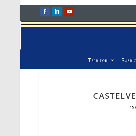
Territori
Rubric
CASTELV
2 S