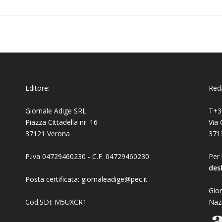
Editore:
Reda
Giornale Adige SRL
T+3
Piazza Cittadella nr. 16
Via 
37121 Verona
371
P.iva 04729460230 - C.F. 04729460230
Per 
des
Posta certificata: giornaleadige@pec.it
Gior
Cod.SDI: M5UXCR1
Naz