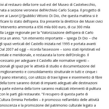
elativi al restauro della torre sud-est del Museo di Castelvecchio,
inata a sezione veronese dell’Archivio Carlo Scarpa. Il progetto di
e ai Lavori [//]pubblici Vittorio Di Dio, che questa mattina si è
icare lo stato dell’opera. Era presente la direttrice dei Musei civici
l’intervento ammonta a 656 mila 600 euro, di cui 300 mila
lla Legge regionale per la “Valorizzazione dell’opera di Carlo
a circa un anno. “Un intervento importante – spiega Di Dio – che
 spazi verticali del Castello iniziata nel 1995 e portata avanti
l 2007 ad oggi – ricorda l’assessore – sono stati ripristinati ed
tale e meridionale, e restaurata la torre dell’Orologio. Il
cessario per adeguare il Castello alle normative vigenti –
onali gli spazi per le attività di studio e documentazione del
 miglioramento e consolidamento strutturale in tutti e cinque i
il piano interrato), con utilizzo di travi lignee e inserimento di fibre
i della torre saranno dotati di impianti adeguati alle destinazioni
 parte esterna della torre saranno realizzati interventi di pulitura
con le parti già restaurate. “Il recupero di questa parte di
Cultura Erminia Perbellini – è promosso nell’ambito delle attività
 conoscenza e la promozione del patrimonio culturale legato a