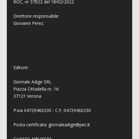
ROC, nr 37822 del 18/02/2022
Direttore responsabile:
Giovanni
Perez
Editore:
Giornale Adige SRL
Piazza Cittadella nr. 16
37121 Verona
P.iva 04729460230 - C.F. 04729460230
Posta certificata: giornaleadige@pec.it
Cod.SDI: M5UXCR1