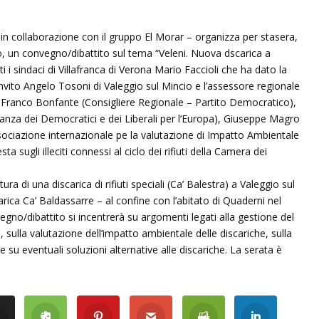
 in collaborazione con il gruppo El Morar – organizza per stasera,
o, un convegno/dibattito sul tema “Veleni. Nuova dscarica a
ti i sindaci di Villafranca di Verona Mario Faccioli che ha dato la
vito Angelo Tosoni di Valeggio sul Mincio e l’assessore regionale
 Franco Bonfante (Consigliere Regionale – Partito Democratico),
nza dei Democratici e dei Liberali per l’Europa), Giuseppe Magro
Associazione internazionale pe la valutazione di Impatto Ambientale
 sugli illeciti connessi al ciclo dei rifiuti della Camera dei
ra di una discarica di rifiuti speciali (Ca’ Balestra) a Valeggio sul
rica Ca’ Baldassarre – al confine con l’abitato di Quaderni nel
egno/dibattito si incentrerà su argomenti legati alla gestione del
, sulla valutazione dell’impatto ambientale delle discariche, sulla
su eventuali soluzioni alternative alle discariche. La serata è