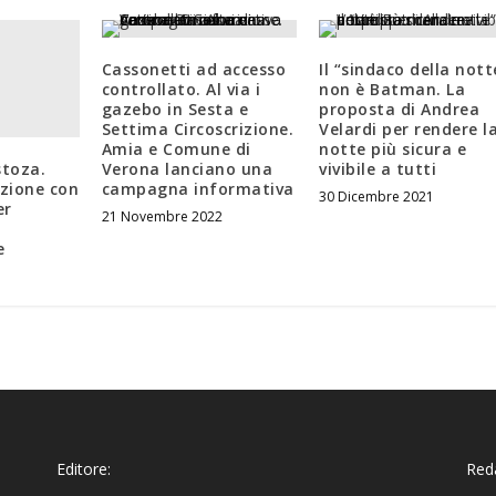
Cassonetti ad accesso
Il “sindaco della nott
controllato. Al via i
non è Batman. La
gazebo in Sesta e
proposta di Andrea
Settima Circoscrizione.
Velardi per rendere l
Amia e Comune di
notte più sicura e
stoza.
Verona lanciano una
vivibile a tutti
zione con
campagna informativa
30 Dicembre 2021
er
21 Novembre 2022
e
Editore:
Reda