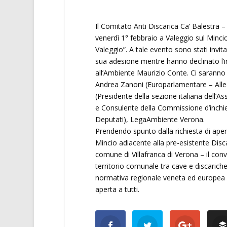
Il Comitato Anti Discarica Ca’ Balestra –
venerdì 1° febbraio a Valeggio sul Minci
Valeggio”. A tale evento sono stati invita
sua adesione mentre hanno declinato l’in
all’Ambiente Maurizio Conte. Ci saranno
Andrea Zanoni (Europarlamentare – Allea
(Presidente della sezione italiana dell’
e Consulente della Commissione d’inchiesta
Deputati), LegaAmbiente Verona.
Prendendo spunto dalla richiesta di apertu
Mincio adiacente alla pre-esistente Disca
comune di Villafranca di Verona – il conv
territorio comunale tra cave e discariche
normativa regionale veneta ed europea e 
aperta a tutti.