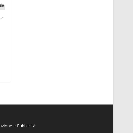
e”
a
zione e Pubblicità: