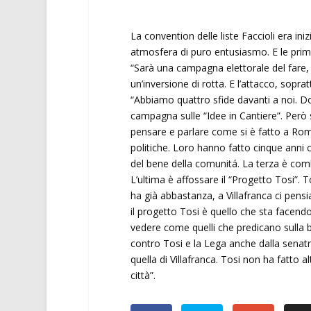
La convention delle liste Faccioli era iniz
atmosfera di puro entusiasmo. E le prime
“Sarà una campagna elettorale del fare,
un’inversione di rotta. E l’attacco, sopr
“Abbiamo quattro sfide davanti a noi. D
campagna sulle “Idee in Cantiere”. Però 
pensare e parlare come si è fatto a Roma, 
politiche. Loro hanno fatto cinque anni 
del bene della comunitá. La terza è comb
L’ultima è affossare il “Progetto Tosi”. 
ha già abbastanza, a Villafranca ci pen
il progetto Tosi è quello che sta facendo
vedere come quelli che predicano sulla 
contro Tosi e la Lega anche dalla senatr
quella di Villafranca. Tosi non ha fatto a
città”.