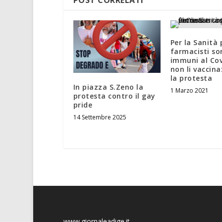
POST CORRELATI
Per la Sanità 
farmacisti so
immuni al Cov
non li vaccin
la protesta
In piazza S.Zeno la
1 Marzo 2021
protesta contro il gay
pride
14 Settembre 2025
www.giornaleadige.it