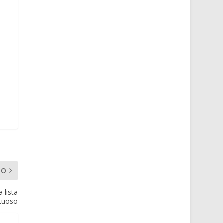
MO
 lista
rtuoso