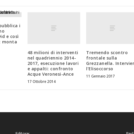
pubblica i
no
id e così
a: monta
48 milioni di interventi
Tremendo scontro
nel quadriennio 2014-
frontale sulla
2017, esecuzione lavori
Grezzanella. Intervie
e appalti: confronto
l’Elisoccorso
Acque Veronesi-Ance
11 Gennaio 2017
17 Ottobre 2014
Editore:
Reda