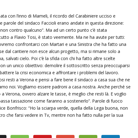
iata con l’inno di Mameli, il ricordo del Carabiniere ucciso e
 parole del sindaco Faccioli erano andate in questa direzione:
 non contro qualcuno”. Ma ad un certo punto c’è stata
attutto a Flavio Tosi, è stato veemente. Ma ne ha avute per tutti:
ovremo confrontarci con Martari e una Sinistra che ha fatto una
se dal cantiere non esce alcun progetto, ma si rimane solo a
salvati cielo. Poi c’è la sfida con chi ha fatto altre scelte
con un unico obiettivo: demolire il sottoscritto senza preoccuparsi
attere la crisi economica e affrontare i problemi del lavoro.
Tosi resti a Verona e pensi a fare bene il sindaco a casa sua che ne
siamo noi. Vogliamo essere padroni a casa nostra. Anche perché se
 a Verona, ovvero alzare le tasse, è meglio che resti là. E voglio
bassa tassazione come faranno a sostenerlo”. Parole di fuoco
ice Bonfrisco: “Ho la sciarpa verde, quella della Lega buona, non
ltro che farsi vedere in Tv, mentre non ha fatto nulla per la sua