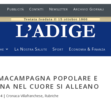
Pubblicità
Contatti
Newsletter
Archivio Giornali
he
La Nostra Salute
Sport
Economia & Finanza
MMACAMPAGNA POPOLARE E
A NEL CUORE SI ALLEANO
14
|
Cronaca Villafranchese
,
Rubriche