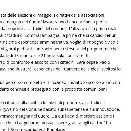
ta delle elezioni di maggio. I direttivi delle associazioni
pagna nel Cuore” lavoreranno fianco a fianco per la
a proporre ai cittadini del comune. L’alleanza è la prima reale
 ai cittadini di Sommacampagna, la prima che si candidi per un
a insieme esperienza amministrativa, voglia di impegno civico e
i giorni partirà il confronto per la stesura del programma che
rtedì 18 marzo alle 21 nella sala consiliare di
di confronto e ascolto con i cittadini. Sarà ospite Paolo
ca, che illustrerà l’esperienza del “Cantiere delle idee” svoltosi lo
 un percorso completo e minuzioso, iniziato lo scorso anno con
ondanti condivisi e proseguito con le proposte comuni per il
 i cittadini alla politica locale e di proporre, ai cittadini di
overno del Comune basato sull’esperienza e sull’innovazione.
Sommacampagna nel Cuore. Da qui l’idea di mettere assieme i
ca che, ci auguriamo, possa essere gradita agli elettori” ha
dente di Sommacampagna Popolare.