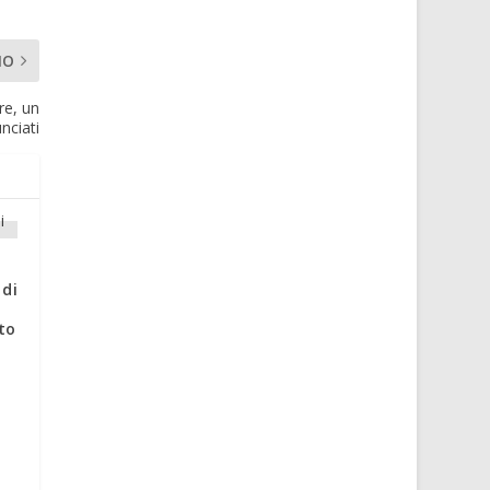
MO
re, un
nciati
 di
to