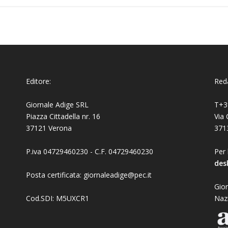
Editore:
Reda
Giornale Adige SRL
T+3
Piazza Cittadella nr. 16
Via 
37121 Verona
371
P.iva 04729460230 - C.F. 04729460230
Per 
des
Posta certificata: giornaleadige@pec.it
Gior
Cod.SDI: M5UXCR1
Naz