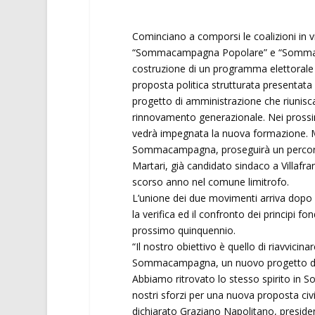
Cominciano a comporsi le coalizioni in vis
“Sommacampagna Popolare” e “Sommacam
costruzione di un programma elettorale d
proposta politica strutturata presentata
progetto di amministrazione che riunisc
rinnovamento generazionale. Nei prossim
vedrà impegnata la nuova formazione. Ma
Sommacampagna, proseguirà un percorso 
Martari, già candidato sindaco a Villafran
scorso anno nel comune limitrofo.
L’unione dei due movimenti arriva dopo
la verifica ed il confronto dei principi f
prossimo quinquennio.
“Il nostro obiettivo è quello di riavvicinare
Sommacampagna, un nuovo progetto di g
Abbiamo ritrovato lo stesso spirito in 
nostri sforzi per una nuova proposta civi
dichiarato Graziano Napolitano, presi