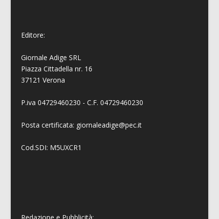
Editore:
Giornale Adige SRL
Piazza Cittadella nr. 16
37121 Verona
P.iva 04729460230 - C.F. 04729460230
Posta certificata: giornaleadige@pec.it
Cod.SDI: M5UXCR1
Redazione e Pubblicità: