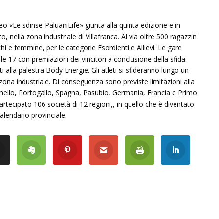
feo «Le sdinse-PaluaniLife» giunta alla quinta edizione e in
lla zona industriale di Villafranca. Al via oltre 500 ragazzini
chi e femmine, per le categorie Esordienti e Allievi. Le gare
le 17 con premiazioni dei vincitori a conclusione della sfida.
i alla palestra Body Energie. Gli atleti si sfideranno lungo un
la zona industriale. Di conseguenza sono previste limitazioni alla
damello, Portogallo, Spagna, Pasubio, Germania, Francia e Primo
tecipato 106 società di 12 regioni,, in quello che è diventato
 calendario provinciale.