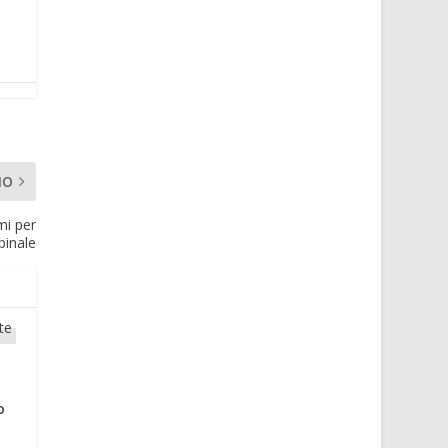
MO
mi per
pinale
o