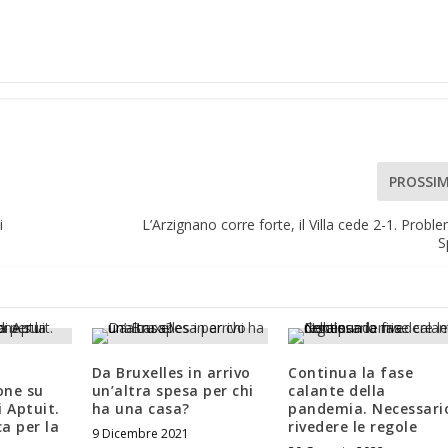
PROSSI
i
L’Arzignano corre forte, il Villa cede 2-1. Proble
S
Da Bruxelles in arrivo
Continua la fase
one su
un’altra spesa per chi
calante della
i Aptuit.
ha una casa?
pandemia. Necessari
ca per la
rivedere le regole
9 Dicembre 2021