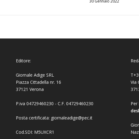
30 Gennaio 2022
Editore:
Reda
Giornale Adige SRL
T+3
Piazza Cittadella nr. 16
Via 
37121 Verona
371
P.iva 04729460230 - C.F. 04729460230
Per 
des
Posta certificata: giornaleadige@pec.it
Gior
Cod.SDI: M5UXCR1
Naz