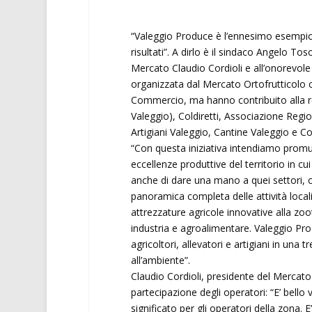
“Valeggio Produce è l’ennesimo esempi
risultati”. A dirlo è il sindaco Angelo To
Mercato Claudio Cordioli e all’onorevole
organizzata dal Mercato Ortofrutticolo 
Commercio, ma hanno contribuito alla rea
Valeggio), Coldiretti, Associazione Regi
Artigiani Valeggio, Cantine Valeggio e 
“Con questa iniziativa intendiamo promuov
eccellenze produttive del territorio in c
anche di dare una mano a quei settori, 
panoramica completa delle attività locali
attrezzature agricole innovative alla zootec
industria e agroalimentare. Valeggio P
agricoltori, allevatori e artigiani in una t
all’ambiente”.
Claudio Cordioli, presidente del Mercato
partecipazione degli operatori: “E’ bel
significato per gli operatori della zona.