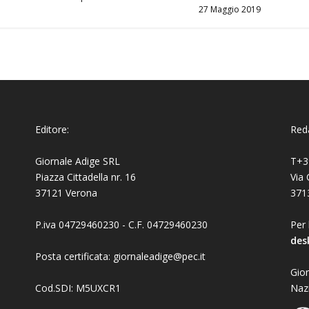
27 Maggio 2019
Editore:
Reda
Giornale Adige SRL
T+3
Piazza Cittadella nr. 16
Via 
37121 Verona
371
P.iva 04729460230 - C.F. 04729460230
Per 
des
Posta certificata: giornaleadige@pec.it
Gior
Cod.SDI: M5UXCR1
Naz