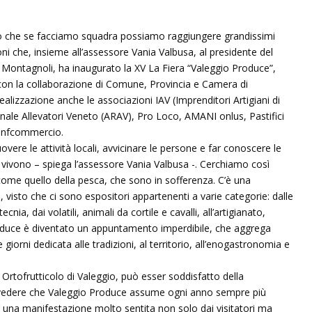
o che se facciamo squadra possiamo raggiungere grandissimi
soni che, insieme all’assessore Vania Valbusa, al presidente del
 Montagnoli, ha inaugurato la XV La Fiera “Valeggio Produce”,
con la collaborazione di Comune, Provincia e Camera di
lizzazione anche le associazioni IAV (Imprenditori Artigiani di
onale Allevatori Veneto (ARAV), Pro Loco, AMANI onlus, Pastifici
Confcommercio.
ere le attività locali, avvicinare le persone e far conoscere le
ui vivono – spiega l’assessore Vania Valbusa -. Cerchiamo così
come quello della pesca, che sono in sofferenza. C’è una
, visto che ci sono espositori appartenenti a varie categorie: dalle
nia, dai volatili, animali da cortile e cavalli, all’artigianato,
roduce è diventato un appuntamento imperdibile, che aggrega
re giorni dedicata alle tradizioni, al territorio, all’enogastronomia e
 Ortofrutticolo di Valeggio, può esser soddisfatto della
lo vedere che Valeggio Produce assume ogni anno sempre più
 E’ una manifestazione molto sentita non solo dai visitatori ma