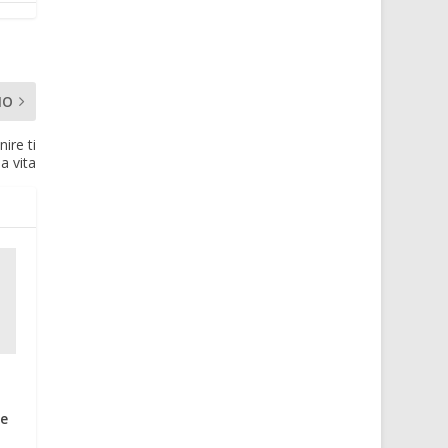
MO
ire ti
la vita
me