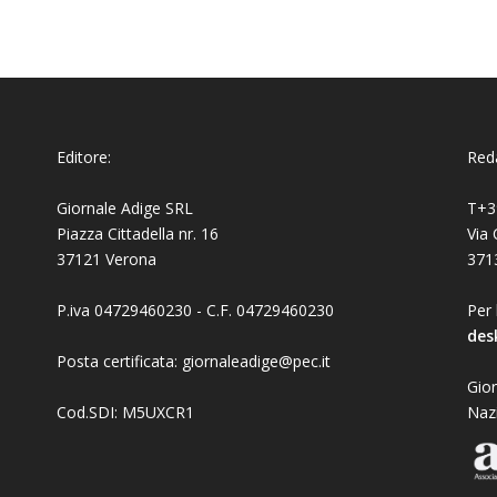
Editore:
Reda
Giornale Adige SRL
T+3
Piazza Cittadella nr. 16
Via 
37121 Verona
371
P.iva 04729460230 - C.F. 04729460230
Per 
des
Posta certificata: giornaleadige@pec.it
Gior
Cod.SDI: M5UXCR1
Naz