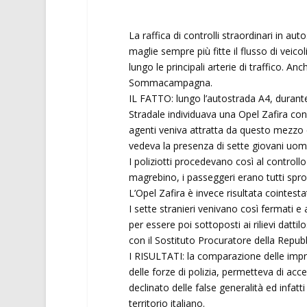
La raffica di controlli straordinari in au
maglie sempre più fitte il flusso di veico
lungo le principali arterie di traffico. An
Sommacampagna.
IL FATTO: lungo l’autostrada A4, durante 
Stradale individuava una Opel Zafira con 
agenti veniva attratta da questo mezzo 
vedeva la presenza di sette giovani uomin
I poliziotti procedevano così al contro
magrebino, i passeggeri erano tutti spro
L’Opel Zafira è invece risultata cointest
I sette stranieri venivano così fermati 
per essere poi sottoposti ai rilievi datt
con il Sostituto Procuratore della Repubb
I RISULTATI: la comparazione delle impron
delle forze di polizia, permetteva di acce
declinato delle false generalità ed infatt
territorio italiano.