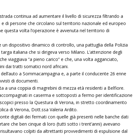
tostrada continua ad aumentare il livello di sicurezza filtrando a
li e di persone che circolano sul territorio nazionale ed europeo
che questa volta l’operazione è avvenuta nel territorio di
un dispositivo dinamico di controllo, una pattuglia della Polizia
targa italiana che si dirigeva verso Milano. L’attenzione degli
che viaggiava “a pieno carico” e che, una volta agganciato,
i dai tratti somatici nord africani.
llo dell’auto a Sommacampagna e, a parte il conducente 26 enne
vvisti di documenti.
ata a una coppia di magrebini di mezza età residenti a Belfiore.
e accompagnati in caserma e sottoposti a fermo per identificazione
iloscopici presso la Questura di Verona, in stretto coordinamento
lica di Verona, Dott.ssa Valeria Ardito.
te digitali dei fermati con quelle già presenti nelle banche dati
rtare che ben cinque di loro (tutti sotto i trent’anni) avevano
i risultavano colpiti da altrettanti provvedimenti di espulsione dal