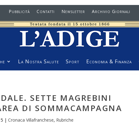
Pubblicità
Contatti
Newsletter
Archivio Giornali
he
La Nostra Salute
Sport
Economia & Finanza
ADALE. SETTE MAGREBINI
’AREA DI SOMMACAMPAGNA
15
|
Cronaca Villafranchese
,
Rubriche