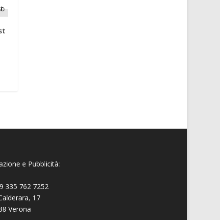
st
zione e Pubblicità:
9 335 762 7252
Calderara, 17
38 Verona