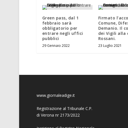
Green pass, dal 1
Firmato l’acc
febbraio sarà
Comune, Dife
obbligatorio per
Demanio. Il 
entrare negli uffici
dei Vigili all
pubblici
Rossani.
29 Gennaio 2022
23 Luglio 2021
www.giornaleadige.it
Registrazione al Tribunale C.P.
di Verona nr 2173/2022