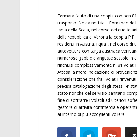
Fermata l’auto di una coppia con ben 81 v
trasporto. Ne dà notizia il Comando della 
Isola della Scala, nel corso dei quotidiani
della repubblica di Verona la coppia P.P.
residenti in Austria, i quali, nel corso d
autovettura con targa austriaca venivano 
numerose gabbie e anguste scatole in car
rinchiusi complessivamente n. 81 volatili
Attesa la mera indicazione di provenienza
considerazione che fra i volatili rinvenu
precisa catalogazione degli stessi, e’ sta
stato nonché del servizio sanitario compet
fine di sottrarre i volatili ad ulteriori s
gestore di attività commerciale operant
all’interno di più accoglienti voliere.