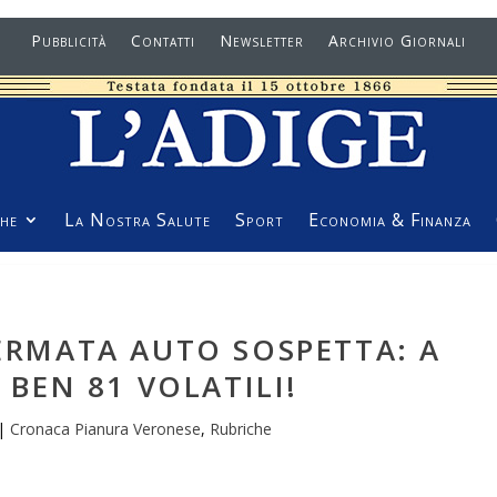
Pubblicità
Contatti
Newsletter
Archivio Giornali
he
La Nostra Salute
Sport
Economia & Finanza
FERMATA AUTO SOSPETTA: A
BEN 81 VOLATILI!
|
Cronaca Pianura Veronese
,
Rubriche