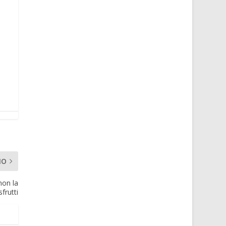
MO
non la
sfrutti