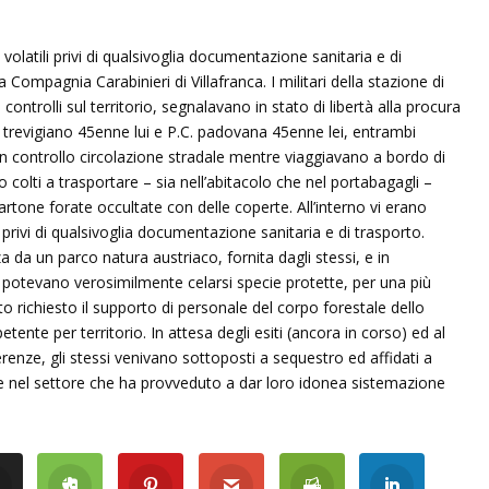
olatili privi di qualsivoglia documentazione sanitaria e di
Compagnia Carabinieri di Villafranca. I militari della stazione di
 controlli sul territorio, segnalavano in stato di libertà alla procura
, trevigiano 45enne lui e P.C. padovana 45enne lei, entrambi
i un controllo circolazione stradale mentre viaggiavano a bordo di
colti a trasportare – sia nell’abitacolo che nel portabagagli –
tone forate occultate con delle coperte. All’interno vi erano
 privi di qualsivoglia documentazione sanitaria e di trasporto.
 da un parco natura austriaco, fornita dagli stessi, e in
ti potevano verosimilmente celarsi specie protette, per una più
to richiesto il supporto di personale del corpo forestale dello
ente per territorio. In attesa degli esiti (ancora in corso) ed al
offerenze, gli stessi venivano sottoposti a sequestro ed affidati a
e nel settore che ha provveduto a dar loro idonea sistemazione