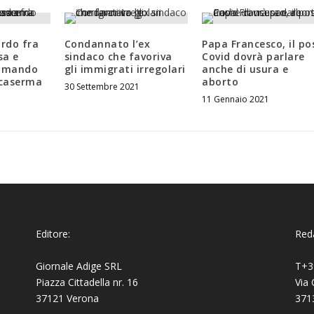
ordo fra
Condannato l’ex
Papa Francesco, il po
sa e
sindaco che favoriva
Covid dovrà parlare
comando
gli immigrati irregolari
anche di usura e
a caserma
aborto
30 Settembre 2021
11 Gennaio 2021
Editore:
Reda
Giornale Adige SRL
T+3
Piazza Cittadella nr. 16
Via 
37121 Verona
371