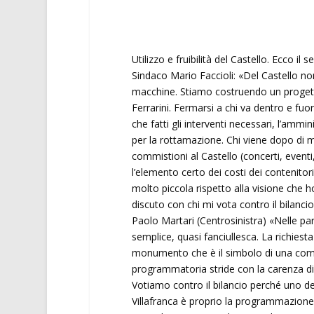
Utilizzo e fruibilità del Castello. Ecco il
Sindaco Mario Faccioli: «Del Castello non
macchine. Stiamo costruendo un progetto 
Ferrarini. Fermarsi a chi va dentro e fuor
che fatti gli interventi necessari, l’amm
per la rottamazione. Chi viene dopo di m
commistioni al Castello (concerti, event
l’elemento certo dei costi dei contenito
molto piccola rispetto alla visione che h
discuto con chi mi vota contro il bilancio
Paolo Martari (Centrosinistra) «Nelle pa
semplice, quasi fanciullesca. La richiesta
monumento che è il simbolo di una comuni
programmatoria stride con la carenza di pr
Votiamo contro il bilancio perché uno deg
Villafranca è proprio la programmazione. 