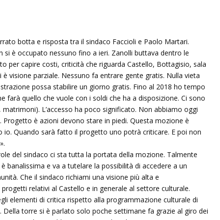
 serrato botta e risposta tra il sindaco Faccioli e Paolo Martari.
 si è occupato nessuno fino a ieri. Zanolli buttava dentro le
per capire costi, criticità che riguarda Castello, Bottagisio, sala
i è visione parziale. Nessuno fa entrare gente gratis. Nulla vieta
inistrazione possa stabilire un giorno gratis. Fino al 2018 ho tempo
e farà quello che vuole con i soldi che ha a disposizione. Ci sono
i, matrimoni). L’accesso ha poco significato. Non abbiamo oggi
ri. Progetto è azioni devono stare in piedi. Questa mozione è
o io. Quando sarà fatto il progetto uno potrà criticare. E poi non
».
role del sindaco ci sta tutta la portata della mozione. Talmente
 è banalissima e va a tutelare la possibilità di accedere a un
tà. Che il sindaco richiami una visione più alta e
ogetti relativi al Castello e in generale al settore culturale.
li elementi di critica rispetto alla programmazione culturale di
Della torre si è parlato solo poche settimane fa grazie al giro dei