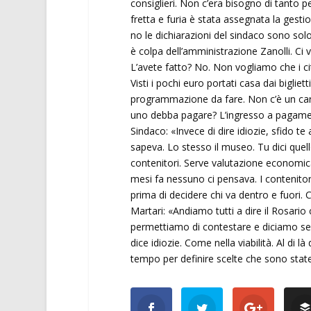
consiglieri. Non c’era bisogno di tanto p
fretta e furia è stata assegnata la gesti
no le dichiarazioni del sindaco sono solo 
è colpa dell’amministrazione Zanolli. Ci 
L’avete fatto? No. Non vogliamo che i cit
Visti i pochi euro portati casa dai bigliet
programmazione da fare. Non c’è un cart
uno debba pagare? L’ingresso a pagamen
Sindaco: «Invece di dire idiozie, sfido t
sapeva. Lo stesso il museo. Tu dici quel
contenitori. Serve valutazione economica 
mesi fa nessuno ci pensava. I contenito
prima di decidere chi va dentro e fuori. 
Martari: «Andiamo tutti a dire il Rosario
permettiamo di contestare e diciamo se
dice idiozie. Come nella viabilità. Al di là
tempo per definire scelte che sono state 