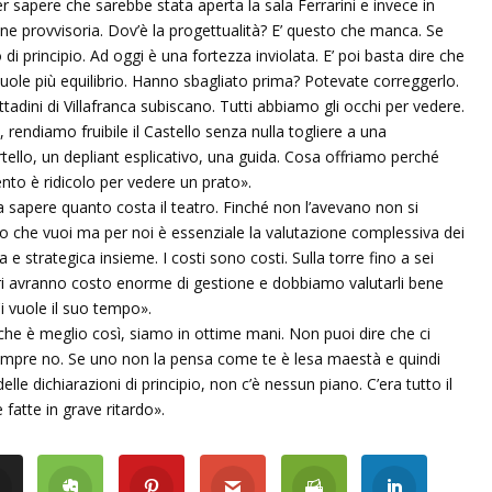
er sapere che sarebbe stata aperta la sala Ferrarini e invece in
one provvisoria. Dov’è la progettualità? E’ questo che manca. Se
di principio. Ad oggi è una fortezza inviolata. E’ poi basta dire che
vuole più equilibrio. Hanno sbagliato prima? Potevate correggerlo.
tadini di Villafranca subiscano. Tutti abbiamo gli occhi per vedere.
ti, rendiamo fruibile il Castello senza nulla togliere a una
ello, un depliant esplicativo, una guida. Cosa offriamo perché
to è ridicolo per vedere un prato».
e a sapere quanto costa il teatro. Finché non l’avevano non si
lo che vuoi ma per noi è essenziale la valutazione complessiva dei
e strategica insieme. I costi sono costi. Sulla torre fino a sei
ri avranno costo enorme di gestione e dobbiamo valutarli bene
Ci vuole il suo tempo».
 che è meglio così, siamo in ottime mani. Non puoi dire che ci
mpre no. Se uno non la pensa come te è lesa maestà e quindi
 delle dichiarazioni di principio, non c’è nessun piano. C’era tutto il
fatte in grave ritardo».