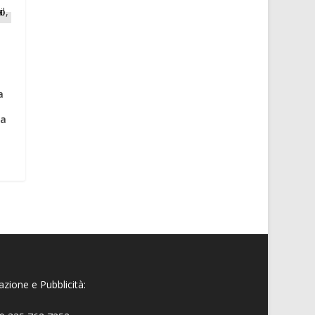
a
na
zione e Pubblicità: