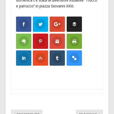
domenica c’è stata la divertente iniziativa “Trucco
e parrucco’’ in piazza Giovanni XXIII.