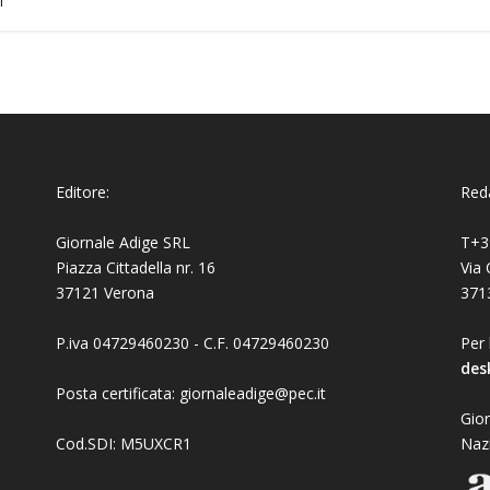
1
Editore:
Reda
Giornale Adige SRL
T+3
Piazza Cittadella nr. 16
Via 
37121 Verona
371
P.iva 04729460230 - C.F. 04729460230
Per 
des
Posta certificata: giornaleadige@pec.it
Gior
Cod.SDI: M5UXCR1
Naz