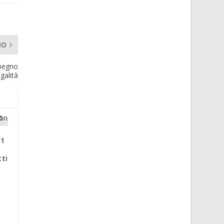
MO
mpegno
galità
01
tti