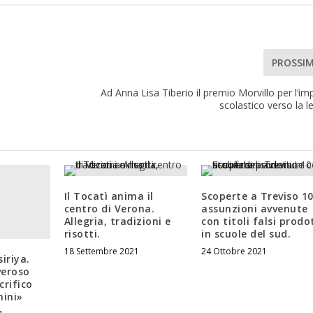
PROSSI
Ad Anna Lisa Tiberio il premio Morvillo per l’i
scolastico verso la le
Il Tocatì anima il
Scoperte a Treviso 1
centro di Verona.
assunzioni avvenute
Allegria, tradizioni e
con titoli falsi prodo
risotti.
in scuole del sud.
18 Settembre 2021
24 Ottobre 2021
iriya.
veroso
crifico
mini»