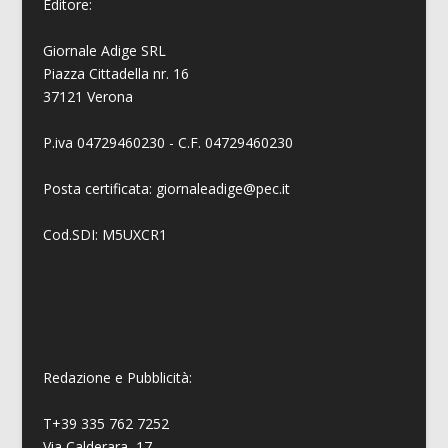
Editore:
Giornale Adige SRL
Piazza Cittadella nr. 16
37121 Verona
P.iva 04729460230 - C.F. 04729460230
Posta certificata: giornaleadige@pec.it
Cod.SDI: M5UXCR1
Redazione e Pubblicità:
T+39 335 762 7252
Via Calderara, 17