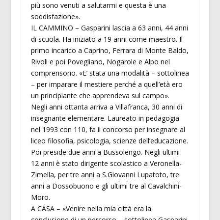
più sono venuti a salutarmi e questa è una
soddisfazione».
IL CAMMINO – Gasparini lascia a 63 anni, 44 anni
di scuola. Ha iniziato a 19 anni come maestro. Il
primo incarico a Caprino, Ferrara di Monte Baldo,
Rivoli e poi Povegliano, Nogarole e Alpo nel
comprensorio. «E’ stata una modalità – sottolinea
– per imparare il mestiere perché a quell’età ero
un principiante che apprendeva sul campo».
Negli anni ottanta arriva a Villafranca, 30 anni di
insegnante elementare. Laureato in pedagogia
nel 1993 con 110, fa il concorso per insegnare al
liceo filosofia, psicologia, scienze dell’educazione.
Poi preside due anni a Bussolengo. Negli ultimi
12 anni è stato dirigente scolastico a Veronella-
Zimella, per tre anni a S.Giovanni Lupatoto, tre
anni a Dossobuono e gli ultimi tre al Cavalchini-
Moro.
A CASA – «Venire nella mia città era la
conclusione di un percorso – sottolinea Gasparini