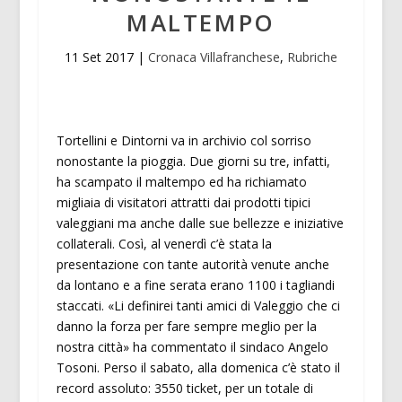
MALTEMPO
11 Set 2017
|
Cronaca Villafranchese
,
Rubriche
Tortellini e Dintorni va in archivio col sorriso
nonostante la pioggia. Due giorni su tre, infatti,
ha scampato il maltempo ed ha richiamato
migliaia di visitatori attratti dai prodotti tipici
valeggiani ma anche dalle sue bellezze e iniziative
collaterali. Così, al venerdì c’è stata la
presentazione con tante autorità venute anche
da lontano e a fine serata erano 1100 i tagliandi
staccati. «Li definirei tanti amici di Valeggio che ci
danno la forza per fare sempre meglio per la
nostra città» ha commentato il sindaco Angelo
Tosoni. Perso il sabato, alla domenica c’è stato il
record assoluto: 3550 ticket, per un totale di