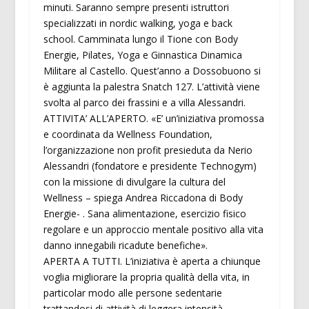
minuti. Saranno sempre presenti istruttori
specializzati in nordic walking, yoga e back
school. Camminata lungo il Tione con Body
Energie, Pilates, Yoga e Ginnastica Dinamica
Militare al Castello. Quest’anno a Dossobuono si
è aggiunta la palestra Snatch 127. L’attività viene
svolta al parco dei frassini e a villa Alessandri.
ATTIVITA’ ALL’APERTO. «E’ un’iniziativa promossa
e coordinata da Wellness Foundation,
l’organizzazione non profit presieduta da Nerio
Alessandri (fondatore e presidente Technogym)
con la missione di divulgare la cultura del
Wellness – spiega Andrea Riccadona di Body
Energie- . Sana alimentazione, esercizio fisico
regolare e un approccio mentale positivo alla vita
danno innegabili ricadute benefiche».
APERTA A TUTTI. L’iniziativa è aperta a chiunque
voglia migliorare la propria qualità della vita, in
particolar modo alle persone sedentarie
trattandosi di attività di leggera intensità.