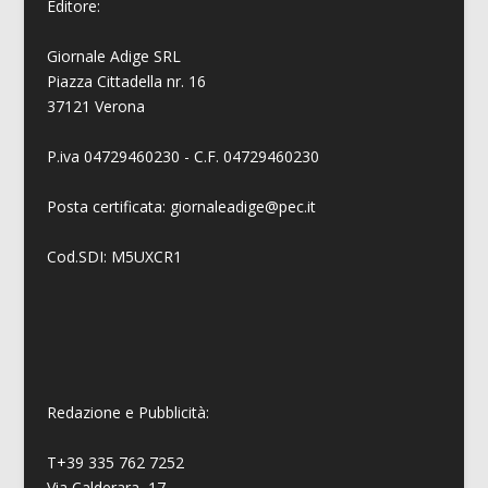
Editore:
Giornale Adige SRL
Piazza Cittadella nr. 16
37121 Verona
P.iva 04729460230 - C.F. 04729460230
Posta certificata: giornaleadige@pec.it
Cod.SDI: M5UXCR1
Redazione e Pubblicità:
T+39 335 762 7252
Via Calderara, 17