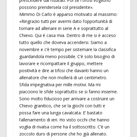
prescindere dai risultati. Poi se i tifosi vogliono
possono prendersela col presidente».
Mimmo Di Carlo è apparso motivato al massimo:
«Ringrazio tutti per avermi dato l’opportunità di
tornare ad allenare in serie A e soprattutto al
Chievo. Qui è casa mia. Dentro di me si è acceso
tutto quello che doveva accendersi. Siamo a
novembre e c’è tempo per sistemare la classifica
guardandola meno possibile. C’è solo bisogno di
lavorare e ricompattare il gruppo, mettere
positività e dire ai tifosi che davanti hanno un
allenatore che non mollerà di un centimetro.
Sfida impegnativa per mille motivi. Ma mi
piacciono le sfide soprattutto se si fanno insieme.
Sono molto fiducioso per arrivare a costruire un
Chievo granitico, che se la giochi con tutti e
possa fare una lunga cavalcata. E’ bastato
l’allenamento di ieri. Ho visto occhi che hanno
voglia di rivalsa come ha il sottoscritto. C’è un
zoccolo duro di persone che ho già allenato.