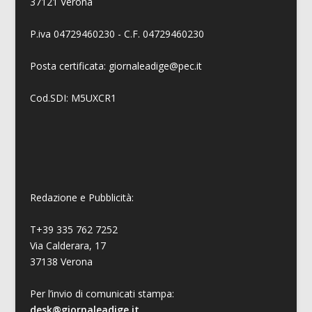
37121 Verona
P.iva 04729460230 - C.F. 04729460230
Posta certificata: giornaleadige@pec.it
Cod.SDI: M5UXCR1
Redazione e Pubblicità:
T+39 335 762 7252
Via Calderara, 17
37138 Verona
Per l’invio di comunicati stampa:
desk@giornaleadige.it